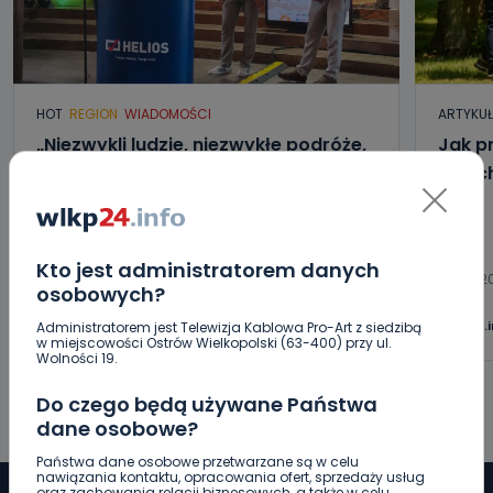
HOT
REGION
WIADOMOŚCI
ARTYKU
„Niezwykli ludzie, niezwykłe podróże,
Jak p
niezwykłe historie!”. Odyseja
letni
Antonińska – dzień pierwszy [FOTO]
06.08.2026 20:13
Kto jest administratorem danych
06.08.2
osobowych?
0
Aleksandra Barczak
wlkp24.
Administratorem jest Telewizja Kablowa Pro-Art z siedzibą
w miejscowości Ostrów Wielkopolski (63-400) przy ul.
Wolności 19.
Do czego będą używane Państwa
dane osobowe?
Państwa dane osobowe przetwarzane są w celu
nawiązania kontaktu, opracowania ofert, sprzedaży usług
oraz zachowania relacji biznesowych, a także w celu