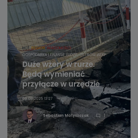
HOT
REGION
WIADOMOŚCI
GOSPODARKA I FINANSE
LUDZIE
OSTRÓW WLKP.
Duże wżery w rurze.
Będą wymieniać
przyłącze w urzędzie
09.09.2025 13:27
1
Sebastian Matyszczak