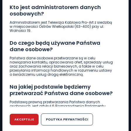
Kto jest administratorem danych
osobowych?
Pobierz logotyp
Administratorem jest Telewizja Kablowa Pro-Art z siedzibą
w miejscowości Ostrów Wielkopolski (63-400) przy ul.
Wolności 19.
LINIA INTERWENCYJNA
Do czego będą używane Państwa
661 997 997
dane osobowe?
Państwa dane osobowe przetwarzane są w celu
REDAKCJA
nawiązania kontaktu, opracowania ofert, sprzedaży usług
oraz zachowania relacji biznesowych, a także w celu
62 735 22 22
redakcja@wlkp24.info
przesyłania informacji handlowych w rozumieniu ustawy
o świadczeniu usług drogą elektroniczną.
DZIAŁ REKLAMY
Na jakiej podstawie będziemy
62 735 01 85
reklama@wlkp24.info
przetwarzać Państwa dane osobowe?
Podstawą prawną przetwarzania Państwa danych
osobowych, jest artykuł 6 Rozporządzenia Parlamentu
WIADOMOŚCI
Europejskiego i Rady (UE) 2016/679 z dnia 27 kwietnia 2016
r. w sprawie ochrony osób fizycznych w związku z
przetwarzaniem danych osobowych w sprawie
AKCEPTUJE
POLITYKA PRYWATNOŚCI
swobodnego przepływu takich danych oraz uchylenia
CIEKAWOSTKI
dyrektywy 95/46/WE (RODO).