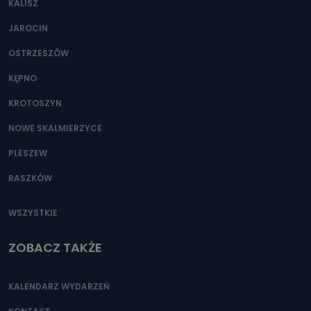
KALISZ
Można to zrobić pod numerem telefonu 62 735-51-05 lub
e-mailowo pod adresem: poczta@tvproart.pl
JAROCIN
OSTRZESZÓW
KĘPNO
KROTOSZYN
NOWE SKALMIERZYCE
PLESZEW
RASZKÓW
WSZYSTKIE
ZOBACZ TAKŻE
KALENDARZ WYDARZEŃ