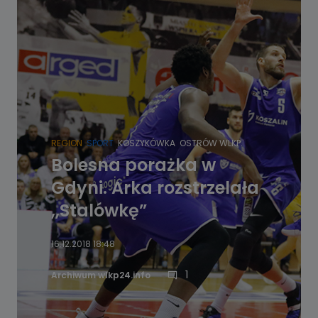
REGION
SPORT
KOSZYKÓWKA
OSTRÓW WLKP.
Bolesna porażka w
Gdyni. Arka rozstrzelała
,,Stalówkę”
16.12.2018 18:48
1
Archiwum wlkp24.info