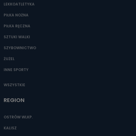
LEKKOATLETYKA
Przetwarzane kategorie Państwa danych osobowych to
dane, które pochodzą bezpośrednio od Państwa (lub
zostały przekazane w Państwa imieniu) lub dane osobowe,
PIŁKA NOŻNA
które zostały zebrane ze źródeł publicznie dostępnych, w
szczególności: imię i nazwisko, adres e-mail, telefon
PIŁKA RĘCZNA
kontaktowy, adres korespondencyjny. Odbiorcą Pastwa
danych osobowych są pracownicy i współpracownicy
oraz partnerzy wspomagający administratora w jego
SZTUKI WALKI
biznesowej działalności.
SZYBOWNICTWO
Jak skontaktować się z inspektorem
danych osobowych?
ŻUŻEL
Można to zrobić pod numerem telefonu 62 735-51-05 lub
INNE SPORTY
e-mailowo pod adresem: poczta@tvproart.pl
WSZYSTKIE
REGION
OSTRÓW WLKP.
KALISZ