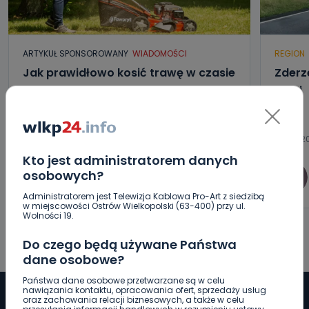
ARTYKUŁ SPONSOROWANY
WIADOMOŚCI
REGION
Jak prawidłowo kosić trawę w czasie
Zderze
letnich upałów?
korki
06.08.20
06.08.2026 17:05
Kto jest administratorem danych
osobowych?
0
wlkp24.info
Administratorem jest Telewizja Kablowa Pro-Art z siedzibą
w miejscowości Ostrów Wielkopolski (63-400) przy ul.
Wolności 19.
Do czego będą używane Państwa
dane osobowe?
Państwa dane osobowe przetwarzane są w celu
nawiązania kontaktu, opracowania ofert, sprzedaży usług
oraz zachowania relacji biznesowych, a także w celu