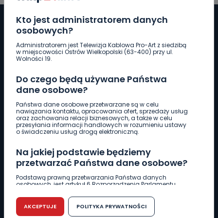
Kto jest administratorem danych
osobowych?
Administratorem jest Telewizja Kablowa Pro-Art z siedzibą
Pobierz logotyp
w miejscowości Ostrów Wielkopolski (63-400) przy ul.
Wolności 19.
LINIA INTERWENCYJNA
Do czego będą używane Państwa
661 997 997
dane osobowe?
Państwa dane osobowe przetwarzane są w celu
nawiązania kontaktu, opracowania ofert, sprzedaży usług
REDAKCJA
oraz zachowania relacji biznesowych, a także w celu
przesyłania informacji handlowych w rozumieniu ustawy
62 735 22 22
redakcja@wlkp24.info
o świadczeniu usług drogą elektroniczną.
Na jakiej podstawie będziemy
DZIAŁ REKLAMY
przetwarzać Państwa dane osobowe?
62 735 01 85
reklama@wlkp24.info
Podstawą prawną przetwarzania Państwa danych
osobowych, jest artykuł 6 Rozporządzenia Parlamentu
Europejskiego i Rady (UE) 2016/679 z dnia 27 kwietnia 2016
WIADOMOŚCI
r. w sprawie ochrony osób fizycznych w związku z
przetwarzaniem danych osobowych w sprawie
AKCEPTUJE
POLITYKA PRYWATNOŚCI
swobodnego przepływu takich danych oraz uchylenia