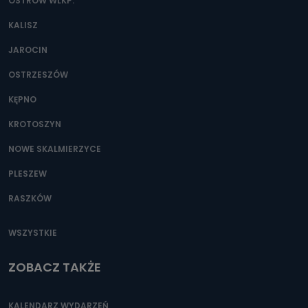
danych osobowych?
OSTRÓW WLKP.
Można to zrobić pod numerem telefonu 62 735-51-05 lub
KALISZ
e-mailowo pod adresem: poczta@tvproart.pl
JAROCIN
OSTRZESZÓW
KĘPNO
KROTOSZYN
NOWE SKALMIERZYCE
PLESZEW
RASZKÓW
WSZYSTKIE
ZOBACZ TAKŻE
KALENDARZ WYDARZEŃ