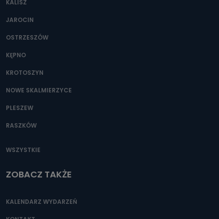
KALISZ
Można to zrobić pod numerem telefonu 62 735-51-05 lub
e-mailowo pod adresem: poczta@tvproart.pl
JAROCIN
OSTRZESZÓW
KĘPNO
KROTOSZYN
NOWE SKALMIERZYCE
PLESZEW
RASZKÓW
WSZYSTKIE
ZOBACZ TAKŻE
KALENDARZ WYDARZEŃ