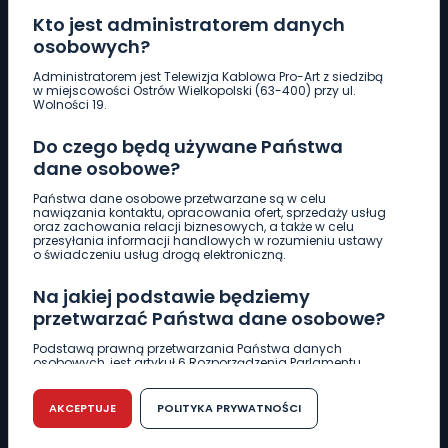
Kto jest administratorem danych
osobowych?
Pobierz logotyp
Administratorem jest Telewizja Kablowa Pro-Art z siedzibą
w miejscowości Ostrów Wielkopolski (63-400) przy ul.
Wolności 19.
LINIA INTERWENCYJNA
Do czego będą używane Państwa
661 997 997
dane osobowe?
Państwa dane osobowe przetwarzane są w celu
REDAKCJA
nawiązania kontaktu, opracowania ofert, sprzedaży usług
oraz zachowania relacji biznesowych, a także w celu
62 735 22 22
redakcja@wlkp24.info
przesyłania informacji handlowych w rozumieniu ustawy
o świadczeniu usług drogą elektroniczną.
DZIAŁ REKLAMY
Na jakiej podstawie będziemy
62 735 01 85
reklama@wlkp24.info
przetwarzać Państwa dane osobowe?
Podstawą prawną przetwarzania Państwa danych
osobowych, jest artykuł 6 Rozporządzenia Parlamentu
WIADOMOŚCI
Europejskiego i Rady (UE) 2016/679 z dnia 27 kwietnia 2016
r. w sprawie ochrony osób fizycznych w związku z
przetwarzaniem danych osobowych w sprawie
AKCEPTUJE
POLITYKA PRYWATNOŚCI
swobodnego przepływu takich danych oraz uchylenia
CIEKAWOSTKI
dyrektywy 95/46/WE (RODO).