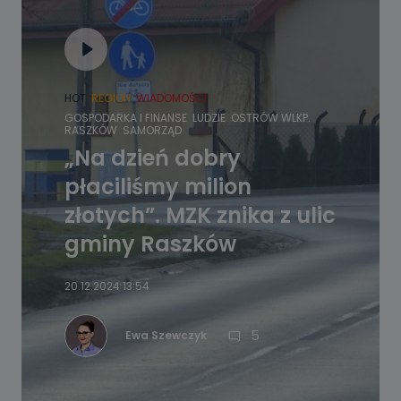
HOT
REGION
WIADOMOŚCI
GOSPODARKA I FINANSE
LUDZIE
OSTRÓW WLKP.
RASZKÓW
SAMORZĄD
„Na dzień dobry
płaciliśmy milion
złotych”. MZK znika z ulic
gminy Raszków
20.12.2024 13:54
5
Ewa Szewczyk