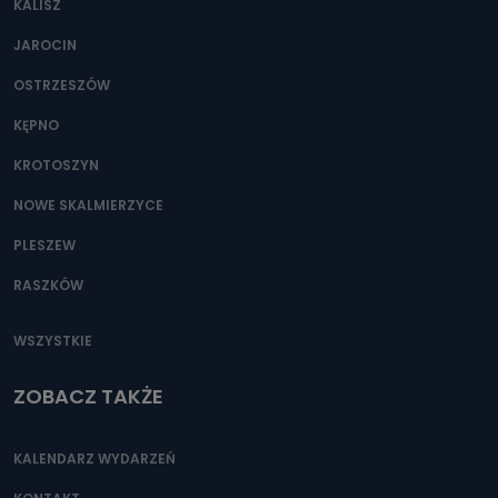
KALISZ
Można to zrobić pod numerem telefonu 62 735-51-05 lub
e-mailowo pod adresem: poczta@tvproart.pl
JAROCIN
OSTRZESZÓW
KĘPNO
KROTOSZYN
NOWE SKALMIERZYCE
PLESZEW
RASZKÓW
WSZYSTKIE
ZOBACZ TAKŻE
KALENDARZ WYDARZEŃ