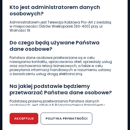
Kto jest administratorem danych
osobowych?
Pobierz logotyp
Administratorem jest Telewizja Kablowa Pro-Art z siedzibą
w miejscowości Ostrów Wielkopolski (63-400) przy ul.
Wolności 19.
LINIA INTERWENCYJNA
Do czego będą używane Państwa
661 997 997
dane osobowe?
Państwa dane osobowe przetwarzane są w celu
REDAKCJA
nawiązania kontaktu, opracowania ofert, sprzedaży usług
oraz zachowania relacji biznesowych, a także w celu
62 735 22 22
redakcja@wlkp24.info
przesyłania informacji handlowych w rozumieniu ustawy
o świadczeniu usług drogą elektroniczną.
DZIAŁ REKLAMY
Na jakiej podstawie będziemy
62 735 01 85
reklama@wlkp24.info
przetwarzać Państwa dane osobowe?
Podstawą prawną przetwarzania Państwa danych
osobowych, jest artykuł 6 Rozporządzenia Parlamentu
WIADOMOŚCI
Europejskiego i Rady (UE) 2016/679 z dnia 27 kwietnia 2016
r. w sprawie ochrony osób fizycznych w związku z
przetwarzaniem danych osobowych w sprawie
AKCEPTUJE
POLITYKA PRYWATNOŚCI
swobodnego przepływu takich danych oraz uchylenia
CIEKAWOSTKI
dyrektywy 95/46/WE (RODO).