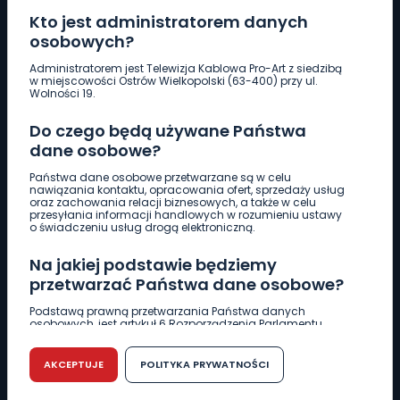
Kto jest administratorem danych
osobowych?
Pobierz logotyp
Administratorem jest Telewizja Kablowa Pro-Art z siedzibą
w miejscowości Ostrów Wielkopolski (63-400) przy ul.
Wolności 19.
LINIA INTERWENCYJNA
Do czego będą używane Państwa
661 997 997
dane osobowe?
Państwa dane osobowe przetwarzane są w celu
REDAKCJA
nawiązania kontaktu, opracowania ofert, sprzedaży usług
oraz zachowania relacji biznesowych, a także w celu
62 735 22 22
redakcja@wlkp24.info
przesyłania informacji handlowych w rozumieniu ustawy
o świadczeniu usług drogą elektroniczną.
DZIAŁ REKLAMY
Na jakiej podstawie będziemy
62 735 01 85
reklama@wlkp24.info
przetwarzać Państwa dane osobowe?
Podstawą prawną przetwarzania Państwa danych
osobowych, jest artykuł 6 Rozporządzenia Parlamentu
WIADOMOŚCI
Europejskiego i Rady (UE) 2016/679 z dnia 27 kwietnia 2016
r. w sprawie ochrony osób fizycznych w związku z
przetwarzaniem danych osobowych w sprawie
AKCEPTUJE
POLITYKA PRYWATNOŚCI
swobodnego przepływu takich danych oraz uchylenia
CIEKAWOSTKI
dyrektywy 95/46/WE (RODO).