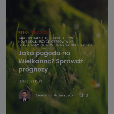
REGION
WIADOMOŚCI
JAROCIN
KALISZ
KĘPNO
KROTOSZYN
NOWE SKALMIERZYCE
OSTRÓW WLKP.
OSTRZESZÓW
PLESZEW
RASZKÓW
ŚRODOWISKO
Jaka pogoda na
Wielkanoc? Sprawdź
prognozy
12.04.2022 12:22
0
Sebastian Matyszczak