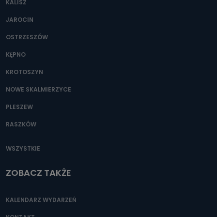
KALISZ
Można to zrobić pod numerem telefonu 62 735-51-05 lub
e-mailowo pod adresem: poczta@tvproart.pl
JAROCIN
OSTRZESZÓW
KĘPNO
KROTOSZYN
NOWE SKALMIERZYCE
PLESZEW
RASZKÓW
WSZYSTKIE
ZOBACZ TAKŻE
KALENDARZ WYDARZEŃ