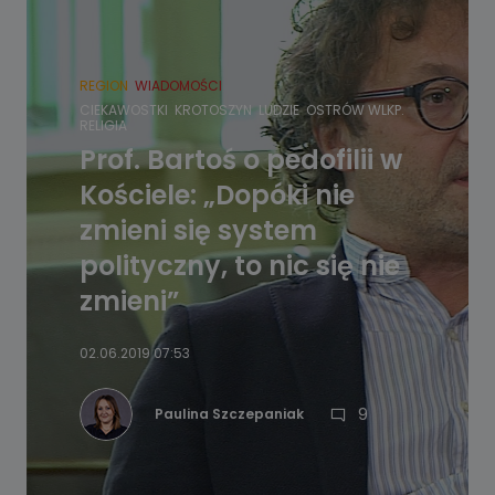
REGION
WIADOMOŚCI
CIEKAWOSTKI
KROTOSZYN
LUDZIE
OSTRÓW WLKP.
RELIGIA
Prof. Bartoś o pedofilii w
Kościele: „Dopóki nie
zmieni się system
polityczny, to nic się nie
zmieni”
02.06.2019 07:53
9
Paulina Szczepaniak