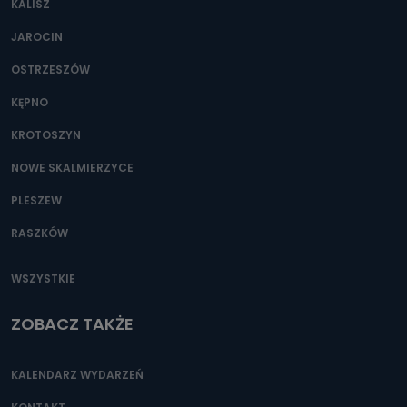
KALISZ
Można to zrobić pod numerem telefonu 62 735-51-05 lub
e-mailowo pod adresem: poczta@tvproart.pl
JAROCIN
OSTRZESZÓW
KĘPNO
KROTOSZYN
NOWE SKALMIERZYCE
PLESZEW
RASZKÓW
WSZYSTKIE
ZOBACZ TAKŻE
KALENDARZ WYDARZEŃ