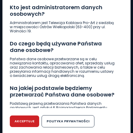
Kto jest administratorem danych
osobowych?
Pobierz logotyp
Administratorem jest Telewizja Kablowa Pro-Art z siedzibą
w miejscowości Ostrów Wielkopolski (63-400) przy ul.
Wolności 19.
LINIA INTERWENCYJNA
Do czego będą używane Państwa
661 997 997
dane osobowe?
Państwa dane osobowe przetwarzane są w celu
REDAKCJA
nawiązania kontaktu, opracowania ofert, sprzedaży usług
oraz zachowania relacji biznesowych, a także w celu
62 735 22 22
redakcja@wlkp24.info
przesyłania informacji handlowych w rozumieniu ustawy
o świadczeniu usług drogą elektroniczną.
DZIAŁ REKLAMY
Na jakiej podstawie będziemy
62 735 01 85
reklama@wlkp24.info
przetwarzać Państwa dane osobowe?
Podstawą prawną przetwarzania Państwa danych
osobowych, jest artykuł 6 Rozporządzenia Parlamentu
WIADOMOŚCI
Europejskiego i Rady (UE) 2016/679 z dnia 27 kwietnia 2016
r. w sprawie ochrony osób fizycznych w związku z
przetwarzaniem danych osobowych w sprawie
AKCEPTUJE
POLITYKA PRYWATNOŚCI
swobodnego przepływu takich danych oraz uchylenia
CIEKAWOSTKI
dyrektywy 95/46/WE (RODO).