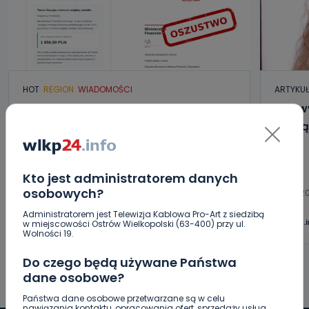
HOT
REGION
WIADOMOŚCI
ARTYKU
Uważaj na oszustwo! Przychodzą
Jak w
maila z fałszywego e-Urzędu
puszą
Skarbowego
07.08.2026 18:08
Kto jest administratorem danych
osobowych?
07.08.20
0
Sebastian Matyszczak
Administratorem jest Telewizja Kablowa Pro-Art z siedzibą
wlkp24.
w miejscowości Ostrów Wielkopolski (63-400) przy ul.
Wolności 19.
Do czego będą używane Państwa
dane osobowe?
Państwa dane osobowe przetwarzane są w celu
nawiązania kontaktu, opracowania ofert, sprzedaży usług