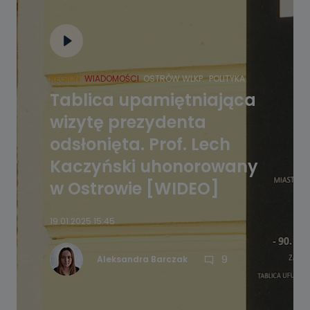
REGION
WIADOMOŚCI
OSTRÓW WLKP.
POLITYKA
Tablica upamiętniająca
wizytę prezydenta
odsłonięta. Prof. Lech
Kaczyński uhonorowany
w Ostrowie [WIDEO]
19.01.2025 15:45
9
Aleksandra Barczak