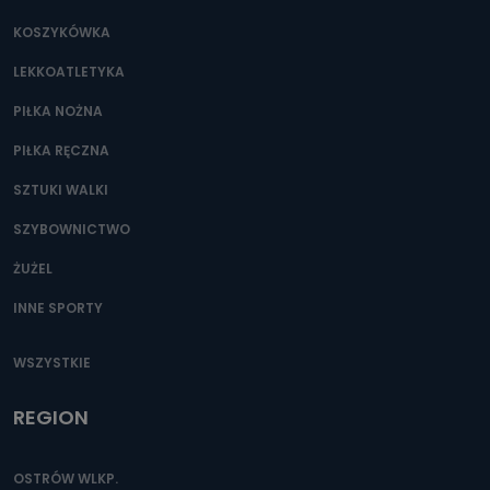
Jakie dane osobowe przetwarzamy?
KOSZYKÓWKA
Przetwarzane kategorie Państwa danych osobowych to
dane, które pochodzą bezpośrednio od Państwa (lub
LEKKOATLETYKA
zostały przekazane w Państwa imieniu) lub dane osobowe,
które zostały zebrane ze źródeł publicznie dostępnych, w
szczególności: imię i nazwisko, adres e-mail, telefon
PIŁKA NOŻNA
kontaktowy, adres korespondencyjny. Odbiorcą Pastwa
danych osobowych są pracownicy i współpracownicy
PIŁKA RĘCZNA
oraz partnerzy wspomagający administratora w jego
biznesowej działalności.
SZTUKI WALKI
Jak skontaktować się z inspektorem
SZYBOWNICTWO
danych osobowych?
ŻUŻEL
Można to zrobić pod numerem telefonu 62 735-51-05 lub
e-mailowo pod adresem: poczta@tvproart.pl
INNE SPORTY
WSZYSTKIE
REGION
OSTRÓW WLKP.