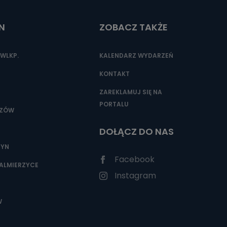
N
ZOBACZ TAKŻE
nio od
brane ze
WLKP.
KALENDARZ WYDARZEŃ
taktowy,
racownicy
KONTAKT
ZAREKLAMUJ SIĘ NA
PORTALU
SZÓW
DOŁĄCZ DO NAS
ZYN
Facebook
ALMIERZYCE
Instagram
W