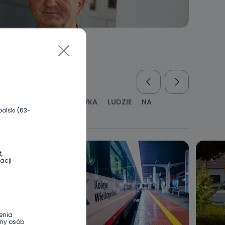
RUS
KULTURA I ROZRYWKA
LUDZIE
NA
olski (63-
WYWIADY
ZDROWIE
,
acji
enia
ony osób