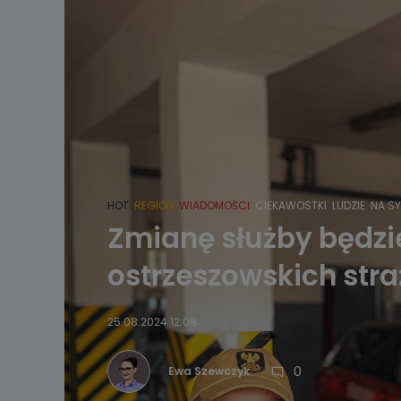
HOT
REGION
WIADOMOŚCI
CIEKAWOSTKI
LUDZIE
NA S
Zmianę służby będzie
ostrzeszowskich str
25.08.2024 12:08
0
Ewa Szewczyk