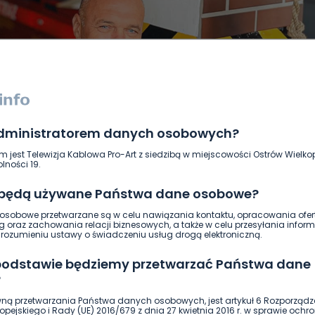
administratorem danych osobowych?
DUKACJA
GOSPODARKA I FINANSE
HISTORIA
KORONAWI
m jest Telewizja Kablowa Pro-Art z siedzibą w miejscowości Ostrów Wielkop
ĄD
ŚRODOWISKO
WASZE INFO
WSZYSTKICH ŚWIĘTYCH
lności 19.
 będą używane Państwa dane osobowe?
sobowe przetwarzane są w celu nawiązania kontaktu, opracowania ofert
g oraz zachowania relacji biznesowych, a także w celu przesyłania inform
ozumieniu ustawy o świadczeniu usług drogą elektroniczną.
 podstawie będziemy przetwarzać Państwa dane
?
ną przetwarzania Państwa danych osobowych, jest artykuł 6 Rozporządz
pejskiego i Rady (UE) 2016/679 z dnia 27 kwietnia 2016 r. w sprawie ochr