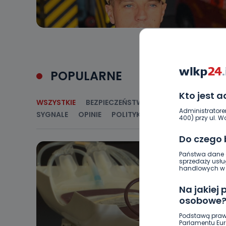
POPULARNE
Kto jest 
WSZYSTKIE
BEZPIECZEŃSTWO
CIEKAWOSTKI
E
Administratore
SYGNALE
OPINIE
POLITYKA
RELIGIA
SAMORZ
400) przy ul. Wo
Do czego
Państwa dane o
sprzedaży usłu
handlowych w r
Na jakiej
osobowe
Podstawą praw
Parlamentu Euro