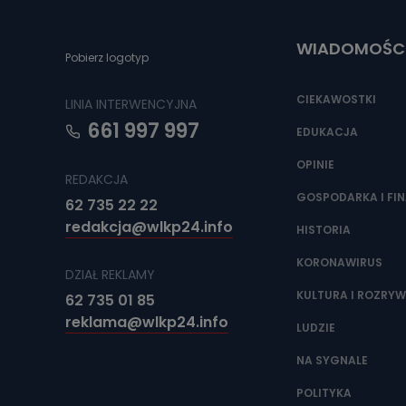
Do czasu wycof
uzasadnionego
WIADOMOŚC
Jakie da
Pobierz logotyp
Przetwarzane 
Państwa (lub z
CIEKAWOSTKI
LINIA INTERWENCYJNA
źródeł publiczn
adres korespo
661 997 997
oraz partnerzy
EDUKACJA
OPINIE
Jak skont
REDAKCJA
Można to zrob
GOSPODARKA I FI
62 735 22 22
poczta@tvproar
redakcja@wlkp24.info
HISTORIA
KORONAWIRUS
DZIAŁ REKLAMY
KULTURA I ROZRY
62 735 01 85
reklama@wlkp24.info
LUDZIE
NA SYGNALE
POLITYKA