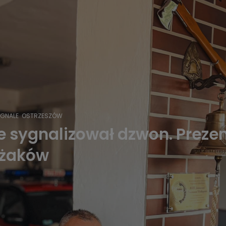
YGNALE
OSTRZESZÓW
 sygnalizował dzwon. Prezen
ażaków