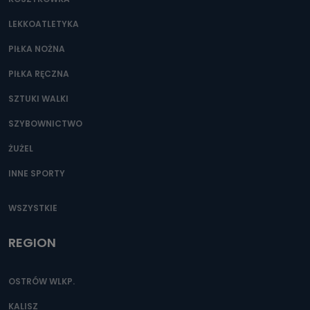
Można to zrobić pod numerem telefonu 62 735-51-05 lub
e-mailowo pod adresem: poczta@tvproart.pl
LEKKOATLETYKA
PIŁKA NOŻNA
PIŁKA RĘCZNA
SZTUKI WALKI
SZYBOWNICTWO
ŻUŻEL
INNE SPORTY
WSZYSTKIE
REGION
OSTRÓW WLKP.
KALISZ