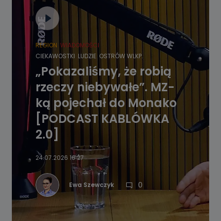
REGION
WIADOMOŚCI
CIEKAWOSTKI
LUDZIE
OSTRÓW WLKP.
„Pokazaliśmy, że robią
rzeczy niebywałe”. MZ-
ką pojechał do Monako
[PODCAST KABLÓWKA
2.0]
24.07.2026 16:27
0
Ewa Szewczyk