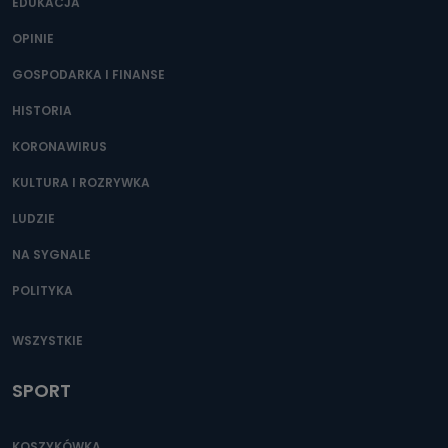
400) przy ul. Wolności 19 dostępu do danych osobowych
EDUKACJA
dotyczących Państwa oraz uzyskania ich kopii, a także
żądania ich sprostowania, usunięcia danych,
OPINIE
ograniczenia ich przetwarzania oraz prawo wniesienia
sprzeciwu wobec ich przetwarzania.
GOSPODARKA I FINANSE
Do kiedy Państwa dane osobowe będą
HISTORIA
przechowywane?
KORONAWIRUS
Do czasu wycofania zgody lub, jeśli dane będą
przetwarzane na podstawie prawnie uzasadnionego celu
administratora – do momentu wniesienia sprzeciwu.
KULTURA I ROZRYWKA
Jakie dane osobowe przetwarzamy?
LUDZIE
Przetwarzane kategorie Państwa danych osobowych to
NA SYGNALE
dane, które pochodzą bezpośrednio od Państwa (lub
zostały przekazane w Państwa imieniu) lub dane osobowe,
POLITYKA
które zostały zebrane ze źródeł publicznie dostępnych, w
szczególności: imię i nazwisko, adres e-mail, telefon
kontaktowy, adres korespondencyjny. Odbiorcą Pastwa
danych osobowych są pracownicy i współpracownicy
WSZYSTKIE
oraz partnerzy wspomagający administratora w jego
biznesowej działalności.
SPORT
Jak skontaktować się z inspektorem
danych osobowych?
KOSZYKÓWKA