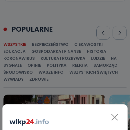
POPULARNE
WSZYSTKIE
BEZPIECZEŃSTWO
CIEKAWOSTKI
EDUKACJA
GOSPODARKA I FINANSE
HISTORIA
KORONAWIRUS
KULTURA I ROZRYWKA
LUDZIE
NA
SYGNALE
OPINIE
POLITYKA
RELIGIA
SAMORZĄD
ŚRODOWISKO
WASZE INFO
WSZYSTKICH ŚWIĘTYCH
WYWIADY
ZDROWIE