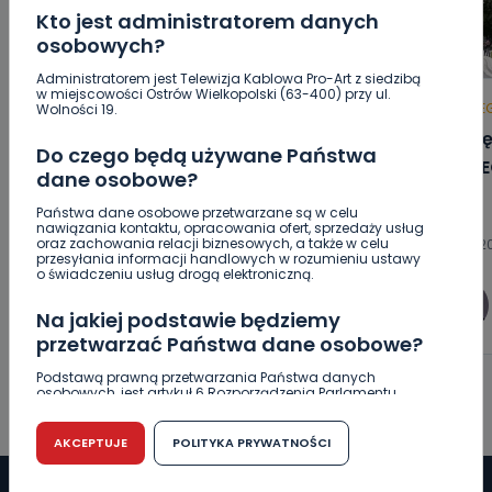
Kto jest administratorem danych
osobowych?
Administratorem jest Telewizja Kablowa Pro-Art z siedzibą
w miejscowości Ostrów Wielkopolski (63-400) przy ul.
HOT
REGION
WIADOMOŚCI
HOT
RE
Wolności 19.
Blisko 30 narodowości w jednej
Co się
Do czego będą używane Państwa
gminie. Ilu faktycznie cudzoziemców
[WIDE
dane osobowe?
zamieszkuje Mikstat?
Państwa dane osobowe przetwarzane są w celu
nawiązania kontaktu, opracowania ofert, sprzedaży usług
oraz zachowania relacji biznesowych, a także w celu
08.08.2026 15:11
08.08.2
przesyłania informacji handlowych w rozumieniu ustawy
o świadczeniu usług drogą elektroniczną.
0
Ewa Szewczyk
Na jakiej podstawie będziemy
przetwarzać Państwa dane osobowe?
Podstawą prawną przetwarzania Państwa danych
osobowych, jest artykuł 6 Rozporządzenia Parlamentu
Europejskiego i Rady (UE) 2016/679 z dnia 27 kwietnia 2016
r. w sprawie ochrony osób fizycznych w związku z
przetwarzaniem danych osobowych w sprawie
AKCEPTUJE
POLITYKA PRYWATNOŚCI
swobodnego przepływu takich danych oraz uchylenia
dyrektywy 95/46/WE (RODO).