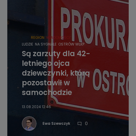
HOT
REGION
WIADOMOŚCI
LUDZIE
NA SYGNALE
OSTRÓW WLKP.
Są zarzuty dla 42-
letniego ojca
dziewczynki, którą
pozostawił w
samochodzie
13.08.2024 12:46
0
Ewa Szewczyk