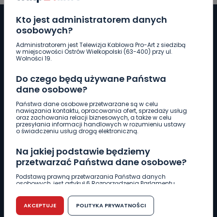
Kto jest administratorem danych
osobowych?
Administratorem jest Telewizja Kablowa Pro-Art z siedzibą
Pobierz logotyp
w miejscowości Ostrów Wielkopolski (63-400) przy ul.
Wolności 19.
LINIA INTERWENCYJNA
Do czego będą używane Państwa
661 997 997
dane osobowe?
Państwa dane osobowe przetwarzane są w celu
nawiązania kontaktu, opracowania ofert, sprzedaży usług
REDAKCJA
oraz zachowania relacji biznesowych, a także w celu
przesyłania informacji handlowych w rozumieniu ustawy
62 735 22 22
redakcja@wlkp24.info
o świadczeniu usług drogą elektroniczną.
Na jakiej podstawie będziemy
DZIAŁ REKLAMY
przetwarzać Państwa dane osobowe?
62 735 01 85
reklama@wlkp24.info
Podstawą prawną przetwarzania Państwa danych
osobowych, jest artykuł 6 Rozporządzenia Parlamentu
Europejskiego i Rady (UE) 2016/679 z dnia 27 kwietnia 2016
WIADOMOŚCI
r. w sprawie ochrony osób fizycznych w związku z
przetwarzaniem danych osobowych w sprawie
AKCEPTUJE
POLITYKA PRYWATNOŚCI
swobodnego przepływu takich danych oraz uchylenia