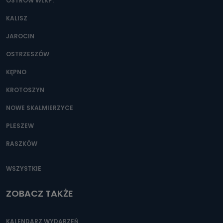
danych osobowych?
OSTRÓW WLKP.
Można to zrobić pod numerem telefonu 62 735-51-05 lub
KALISZ
e-mailowo pod adresem: poczta@tvproart.pl
JAROCIN
OSTRZESZÓW
KĘPNO
KROTOSZYN
NOWE SKALMIERZYCE
PLESZEW
RASZKÓW
WSZYSTKIE
ZOBACZ TAKŻE
KALENDARZ WYDARZEŃ