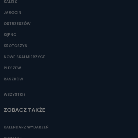
KALISZ
Można to zrobić pod numerem telefonu 62 735-51-05 lub
e-mailowo pod adresem: poczta@tvproart.pl
JAROCIN
OSTRZESZÓW
KĘPNO
KROTOSZYN
NOWE SKALMIERZYCE
PLESZEW
RASZKÓW
WSZYSTKIE
ZOBACZ TAKŻE
KALENDARZ WYDARZEŃ