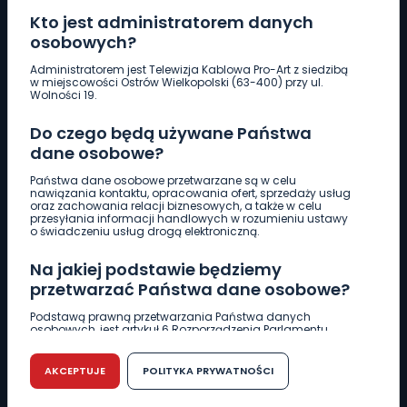
Kto jest administratorem danych
osobowych?
Pobierz logotyp
Administratorem jest Telewizja Kablowa Pro-Art z siedzibą
w miejscowości Ostrów Wielkopolski (63-400) przy ul.
Wolności 19.
LINIA INTERWENCYJNA
Do czego będą używane Państwa
661 997 997
dane osobowe?
Państwa dane osobowe przetwarzane są w celu
REDAKCJA
nawiązania kontaktu, opracowania ofert, sprzedaży usług
oraz zachowania relacji biznesowych, a także w celu
62 735 22 22
redakcja@wlkp24.info
przesyłania informacji handlowych w rozumieniu ustawy
o świadczeniu usług drogą elektroniczną.
DZIAŁ REKLAMY
Na jakiej podstawie będziemy
62 735 01 85
reklama@wlkp24.info
przetwarzać Państwa dane osobowe?
Podstawą prawną przetwarzania Państwa danych
osobowych, jest artykuł 6 Rozporządzenia Parlamentu
WIADOMOŚCI
Europejskiego i Rady (UE) 2016/679 z dnia 27 kwietnia 2016
r. w sprawie ochrony osób fizycznych w związku z
przetwarzaniem danych osobowych w sprawie
AKCEPTUJE
POLITYKA PRYWATNOŚCI
swobodnego przepływu takich danych oraz uchylenia
CIEKAWOSTKI
dyrektywy 95/46/WE (RODO).