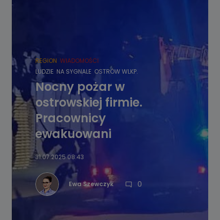
REGION
WIADOMOŚCI
LUDZIE
NA SYGNALE
OSTRÓW WLKP.
Nocny pożar w
ostrowskiej firmie.
Pracownicy
ewakuowani
31.07.2025 08:43
0
Ewa Szewczyk