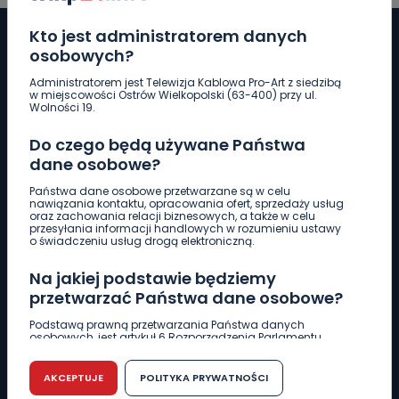
Kto jest administratorem danych
osobowych?
Administratorem jest Telewizja Kablowa Pro-Art z siedzibą
Pobierz logotyp
w miejscowości Ostrów Wielkopolski (63-400) przy ul.
Wolności 19.
LINIA INTERWENCYJNA
Do czego będą używane Państwa
661 997 997
dane osobowe?
Państwa dane osobowe przetwarzane są w celu
nawiązania kontaktu, opracowania ofert, sprzedaży usług
REDAKCJA
oraz zachowania relacji biznesowych, a także w celu
przesyłania informacji handlowych w rozumieniu ustawy
62 735 22 22
redakcja@wlkp24.info
o świadczeniu usług drogą elektroniczną.
Na jakiej podstawie będziemy
DZIAŁ REKLAMY
przetwarzać Państwa dane osobowe?
62 735 01 85
reklama@wlkp24.info
Podstawą prawną przetwarzania Państwa danych
osobowych, jest artykuł 6 Rozporządzenia Parlamentu
Europejskiego i Rady (UE) 2016/679 z dnia 27 kwietnia 2016
WIADOMOŚCI
r. w sprawie ochrony osób fizycznych w związku z
przetwarzaniem danych osobowych w sprawie
AKCEPTUJE
POLITYKA PRYWATNOŚCI
swobodnego przepływu takich danych oraz uchylenia