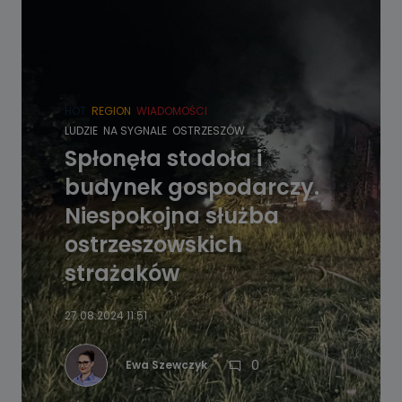
HOT
REGION
WIADOMOŚCI
LUDZIE
NA SYGNALE
OSTRZESZÓW
Spłonęła stodoła i
budynek gospodarczy.
Niespokojna służba
ostrzeszowskich
strażaków
27.08.2024 11:51
0
Ewa Szewczyk