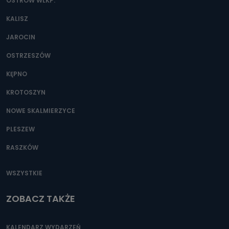
danych osobowych?
OSTRÓW WLKP.
Można to zrobić pod numerem telefonu 62 735-51-05 lub
KALISZ
e-mailowo pod adresem: poczta@tvproart.pl
JAROCIN
OSTRZESZÓW
KĘPNO
KROTOSZYN
NOWE SKALMIERZYCE
PLESZEW
RASZKÓW
WSZYSTKIE
ZOBACZ TAKŻE
KALENDARZ WYDARZEŃ