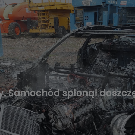
aty. Samochód spłonął doszcz