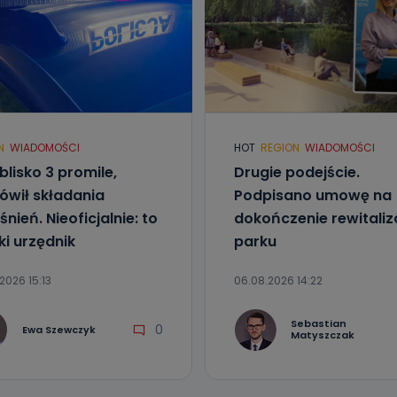
N
WIADOMOŚCI
HOT
REGION
WIADOMOŚCI
blisko 3 promile,
Drugie podejście.
wił składania
Podpisano umowę na
nień. Nieoficjalnie: to
dokończenie rewitaliza
ki urzędnik
parku
2026 15:13
06.08.2026 14:22
Sebastian
0
Ewa Szewczyk
Matyszczak