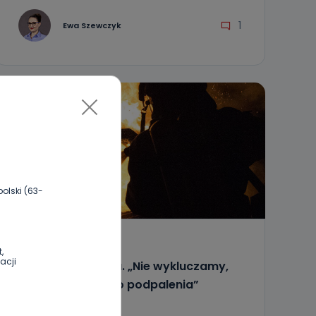
1
Ewa Szewczyk
olski (63-
REGION
WIADOMOŚCI
,
acji
Dwa auta w ogniu. „Nie wykluczamy,
że mogło dojść do podpalenia”
29.08.2022 08:10