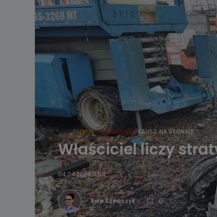
HOT
REGION
WIADOMOŚCI
KALISZ
NA SYGNALE
Właściciel liczy str
04.04.2026 11:54
0
Ewa Szewczyk