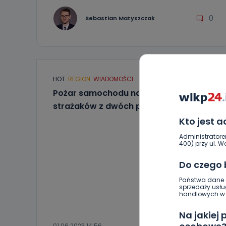
0
Sebastian Matyszczak
HOT
REGION
WIADOMOŚCI
Pożar samochodu na DK12. Wezwano
strażaków z dwóch powiatów
Kto jest 
Administratore
400) przy ul. Wo
Do czego
Państwa dane o
sprzedaży usłu
handlowych w r
Na jakiej
01.06.2023 14:56