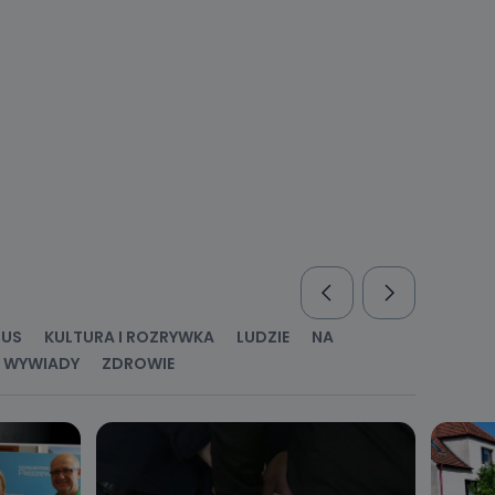
nio od
brane ze
taktowy,
racownicy
RUS
KULTURA I ROZRYWKA
LUDZIE
NA
WYWIADY
ZDROWIE