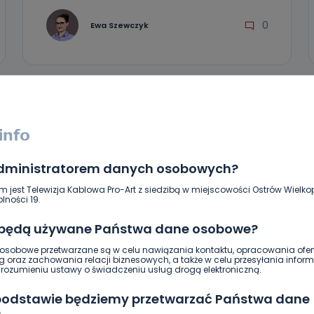
0
Ewa Szewczyk
administratorem danych osobowych?
m jest Telewizja Kablowa Pro-Art z siedzibą w miejscowości Ostrów Wielkop
lności 19.
 będą używane Państwa dane osobowe?
REGION
WIADOMOŚCI
sobowe przetwarzane są w celu nawiązania kontaktu, opracowania ofert
g oraz zachowania relacji biznesowych, a także w celu przesyłania inform
Pożar samochodu na obwodnicy
ozumieniu ustawy o świadczeniu usług drogą elektroniczną.
 podstawie będziemy przetwarzać Państwa dane
06.09.2022 11:33