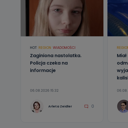
HOT
REGION
WIADOMOŚCI
REGIO
Zaginiona nastolatka.
Miał 
Policja czeka na
odmó
informacje
wyjaś
kalis
06.08.2026 15:32
06.08.
0
Arleta Zeidler