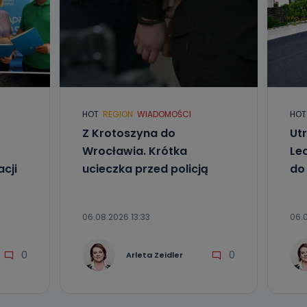
HOT
REGION
WIADOMOŚCI
HOT
Z Krotoszyna do
Ut
Wrocławia. Krótka
Le
cji
ucieczka przed policją
do
06.08.2026 13:33
06.0
0
0
Arleta Zeidler