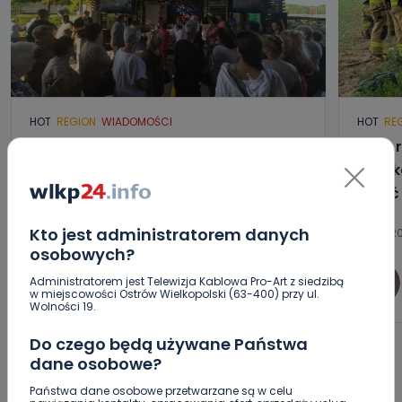
HOT
REGION
WIADOMOŚCI
HOT
RE
Raulin, Witkowska, Marciniak,
Auto r
Kowalska. „Odyseja Antonińska”
Poszk
dzień drugi [FOTO]
wyjść
Kto jest administratorem danych
07.08.2026 20:56
07.08.20
osobowych?
0
Administratorem jest Telewizja Kablowa Pro-Art z siedzibą
Aleksandra Barczak
w miejscowości Ostrów Wielkopolski (63-400) przy ul.
Wolności 19.
Do czego będą używane Państwa
dane osobowe?
Państwa dane osobowe przetwarzane są w celu