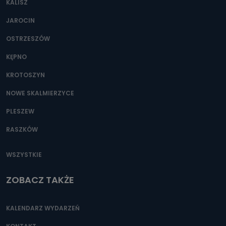
KALISZ
Można to zrobić pod numerem telefonu 62 735-51-05 lub
e-mailowo pod adresem: poczta@tvproart.pl
JAROCIN
OSTRZESZÓW
KĘPNO
KROTOSZYN
NOWE SKALMIERZYCE
PLESZEW
RASZKÓW
WSZYSTKIE
ZOBACZ TAKŻE
KALENDARZ WYDARZEŃ