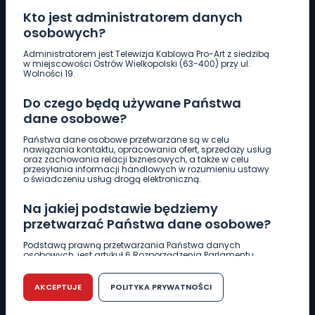
Kto jest administratorem danych
osobowych?
Pobierz logotyp
Administratorem jest Telewizja Kablowa Pro-Art z siedzibą
w miejscowości Ostrów Wielkopolski (63-400) przy ul.
Wolności 19.
LINIA INTERWENCYJNA
Do czego będą używane Państwa
661 997 997
dane osobowe?
Państwa dane osobowe przetwarzane są w celu
REDAKCJA
nawiązania kontaktu, opracowania ofert, sprzedaży usług
oraz zachowania relacji biznesowych, a także w celu
62 735 22 22
redakcja@wlkp24.info
przesyłania informacji handlowych w rozumieniu ustawy
o świadczeniu usług drogą elektroniczną.
DZIAŁ REKLAMY
Na jakiej podstawie będziemy
62 735 01 85
reklama@wlkp24.info
przetwarzać Państwa dane osobowe?
Podstawą prawną przetwarzania Państwa danych
osobowych, jest artykuł 6 Rozporządzenia Parlamentu
WIADOMOŚCI
Europejskiego i Rady (UE) 2016/679 z dnia 27 kwietnia 2016
r. w sprawie ochrony osób fizycznych w związku z
przetwarzaniem danych osobowych w sprawie
AKCEPTUJE
POLITYKA PRYWATNOŚCI
swobodnego przepływu takich danych oraz uchylenia
CIEKAWOSTKI
dyrektywy 95/46/WE (RODO).