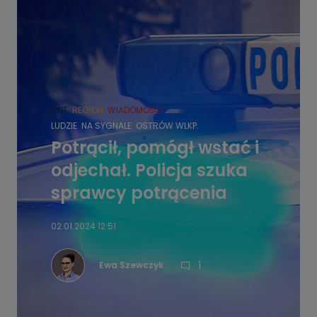
HOT
REGION
WIADOMOŚCI
LUDZIE
NA SYGNALE
OSTRÓW WLKP.
Potrącił, pomógł wstać i
odjechał. Policja szuka
sprawcy potrącenia
02.01.2024 12:51
1
Ewa Szewczyk