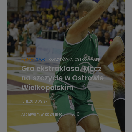
REGION
SPORT
KOSZYKÓWKA
OSTRÓW WLKP.
Gra ekstraklasa. Mecz
na szczycie w Ostrowie
Wielkopolskim
18.11.2018 09:27
0
Archiwum wlkp24.info