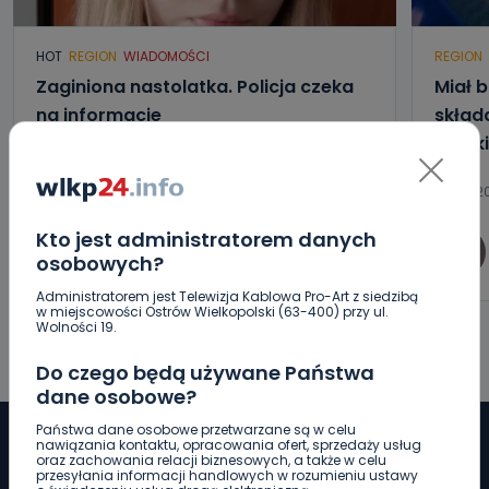
HOT
REGION
WIADOMOŚCI
REGION
Zaginiona nastolatka. Policja czeka
Miał b
na informacje
składa
kalisk
06.08.2026 15:32
06.08.20
Kto jest administratorem danych
0
Arleta Zeidler
osobowych?
Administratorem jest Telewizja Kablowa Pro-Art z siedzibą
w miejscowości Ostrów Wielkopolski (63-400) przy ul.
Wolności 19.
Do czego będą używane Państwa
dane osobowe?
Państwa dane osobowe przetwarzane są w celu
nawiązania kontaktu, opracowania ofert, sprzedaży usług
oraz zachowania relacji biznesowych, a także w celu
przesyłania informacji handlowych w rozumieniu ustawy