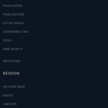
Przetwarzane kategorie Państwa danych osobowych to
dane, które pochodzą bezpośrednio od Państwa (lub
PIŁKA NOŻNA
zostały przekazane w Państwa imieniu) lub dane osobowe,
które zostały zebrane ze źródeł publicznie dostępnych, w
PIŁKA RĘCZNA
szczególności: imię i nazwisko, adres e-mail, telefon
kontaktowy, adres korespondencyjny. Odbiorcą Pastwa
danych osobowych są pracownicy i współpracownicy
SZTUKI WALKI
oraz partnerzy wspomagający administratora w jego
biznesowej działalności.
SZYBOWNICTWO
Jak skontaktować się z inspektorem
ŻUŻEL
danych osobowych?
INNE SPORTY
Można to zrobić pod numerem telefonu 62 735-51-05 lub
e-mailowo pod adresem: poczta@tvproart.pl
WSZYSTKIE
REGION
OSTRÓW WLKP.
KALISZ
JAROCIN