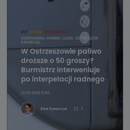
HOT
REGION
WIADOMOŚCI
GOSPODARKA I FINANSE
LUDZIE
OSTRZESZÓW
SAMORZĄD
W Ostrzeszowie paliwo
droższe o 50 groszy?
Burmistrz interweniuje
po interpelacji radnego
22.05.2025 12:50
1
Ewa Szewczyk