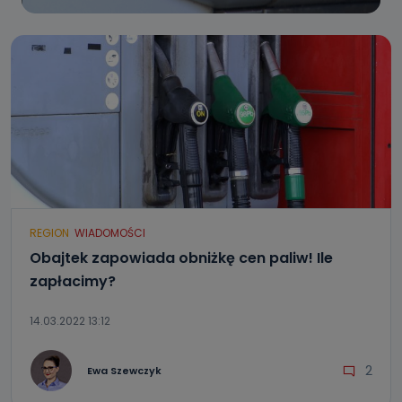
REGION
WIADOMOŚCI
Obajtek zapowiada obniżkę cen paliw! Ile
zapłacimy?
14.03.2022 13:12
2
Ewa Szewczyk