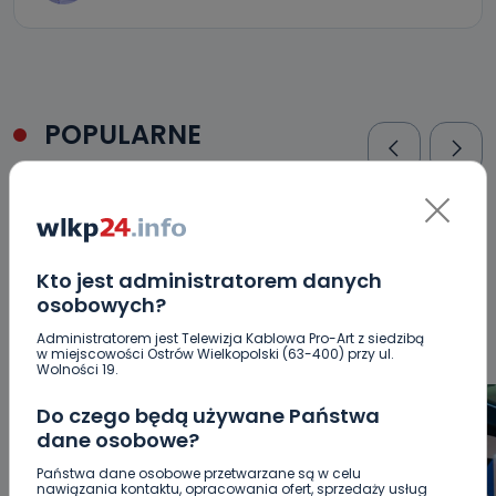
POPULARNE
WSZYSTKIE
BEZPIECZEŃSTWO
CIEKAWOSTKI
EDUKACJA
GOSPODARKA I FINANSE
HISTORIA
KORONAWIRUS
KULTURA I ROZRYWKA
LUDZIE
NA
SYGNALE
OPINIE
POLITYKA
RELIGIA
SAMORZĄD
Kto jest administratorem danych
ŚRODOWISKO
WASZE INFO
WSZYSTKICH ŚWIĘTYCH
osobowych?
WYWIADY
ZDROWIE
Administratorem jest Telewizja Kablowa Pro-Art z siedzibą
w miejscowości Ostrów Wielkopolski (63-400) przy ul.
Wolności 19.
Do czego będą używane Państwa
dane osobowe?
Państwa dane osobowe przetwarzane są w celu
nawiązania kontaktu, opracowania ofert, sprzedaży usług