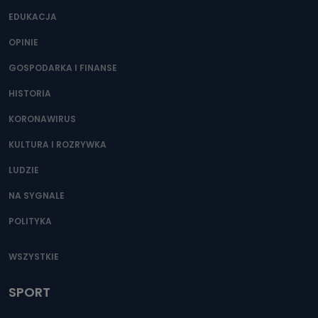
Jakie dane osobowe przetwarzamy?
EDUKACJA
Przetwarzane kategorie Państwa danych osobowych to
dane, które pochodzą bezpośrednio od Państwa (lub
OPINIE
zostały przekazane w Państwa imieniu) lub dane osobowe,
które zostały zebrane ze źródeł publicznie dostępnych, w
szczególności: imię i nazwisko, adres e-mail, telefon
GOSPODARKA I FINANSE
kontaktowy, adres korespondencyjny. Odbiorcą Pastwa
danych osobowych są pracownicy i współpracownicy
HISTORIA
oraz partnerzy wspomagający administratora w jego
biznesowej działalności.
KORONAWIRUS
Jak skontaktować się z inspektorem
KULTURA I ROZRYWKA
danych osobowych?
LUDZIE
Można to zrobić pod numerem telefonu 62 735-51-05 lub
e-mailowo pod adresem: poczta@tvproart.pl
NA SYGNALE
POLITYKA
WSZYSTKIE
SPORT