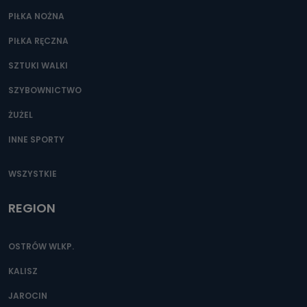
Przetwarzane kategorie Państwa danych osobowych to
dane, które pochodzą bezpośrednio od Państwa (lub
PIŁKA NOŻNA
zostały przekazane w Państwa imieniu) lub dane osobowe,
które zostały zebrane ze źródeł publicznie dostępnych, w
PIŁKA RĘCZNA
szczególności: imię i nazwisko, adres e-mail, telefon
kontaktowy, adres korespondencyjny. Odbiorcą Pastwa
danych osobowych są pracownicy i współpracownicy
SZTUKI WALKI
oraz partnerzy wspomagający administratora w jego
biznesowej działalności.
SZYBOWNICTWO
Jak skontaktować się z inspektorem
ŻUŻEL
danych osobowych?
INNE SPORTY
Można to zrobić pod numerem telefonu 62 735-51-05 lub
e-mailowo pod adresem: poczta@tvproart.pl
WSZYSTKIE
REGION
OSTRÓW WLKP.
KALISZ
JAROCIN