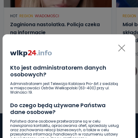
HOT
REGION
WIADOMOŚCI
REGION
Zaginiona nastolatka. Policja czeka
Miał b
na informacje
składa
kalisk
06.08.2026 15:32
06.08.20
Kto jest administratorem danych
0
Arleta Zeidler
osobowych?
Administratorem jest Telewizja Kablowa Pro-Art z siedzibą
w miejscowości Ostrów Wielkopolski (63-400) przy ul.
Wolności 19.
Do czego będą używane Państwa
dane osobowe?
Państwa dane osobowe przetwarzane są w celu
nawiązania kontaktu, opracowania ofert, sprzedaży usług
oraz zachowania relacji biznesowych, a także w celu
przesyłania informacji handlowych w rozumieniu ustawy