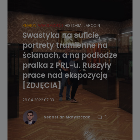
REGION
WIADOMOŚCI
HISTORIA
JAROCIN
Swastyka na suficie,
portrety trumienne na
ścianach, a na podłodze
pralka z PRL-u. Ruszyły
prace nad ekspozycją
[ZDJĘCIA]
26.04.2022 07:33
1
Sebastian Matyszczak