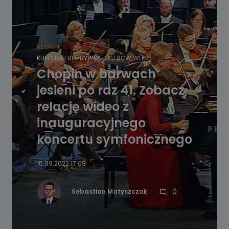
REGION
WIADOMOŚCI
KULTURA I ROZRYWKA
OSTRÓW WLKP.
Chopin w barwach
jesieni po raz 41. Zobacz
relację wideo z
inauguracyjnego
koncertu symfonicznego
16.09.2022 17:09
0
Sebastian Matyszczak