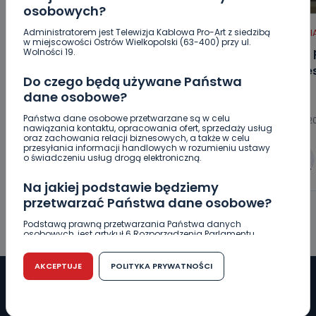
osobowych?
Administratorem jest Telewizja Kablowa Pro-Art z siedzibą
REGION
SPORT
WIADOMOŚCI
HOT
WI
w miejscowości Ostrów Wielkopolski (63-400) przy ul.
Turniej frisbee na „Piaskach” [FOTO]
Pilnie
Wolności 19.
możes
Do czego będą używane Państwa
dane osobowe?
Państwa dane osobowe przetwarzane są w celu
09.08.2026 14:55
09.08.20
nawiązania kontaktu, opracowania ofert, sprzedaży usług
oraz zachowania relacji biznesowych, a także w celu
przesyłania informacji handlowych w rozumieniu ustawy
o świadczeniu usług drogą elektroniczną.
0
Aleksandra Barczak
Na jakiej podstawie będziemy
przetwarzać Państwa dane osobowe?
Podstawą prawną przetwarzania Państwa danych
osobowych, jest artykuł 6 Rozporządzenia Parlamentu
Europejskiego i Rady (UE) 2016/679 z dnia 27 kwietnia 2016
r. w sprawie ochrony osób fizycznych w związku z
przetwarzaniem danych osobowych w sprawie
AKCEPTUJE
POLITYKA PRYWATNOŚCI
swobodnego przepływu takich danych oraz uchylenia
dyrektywy 95/46/WE (RODO).
Czy jest możliwość cofnięcia zgody?