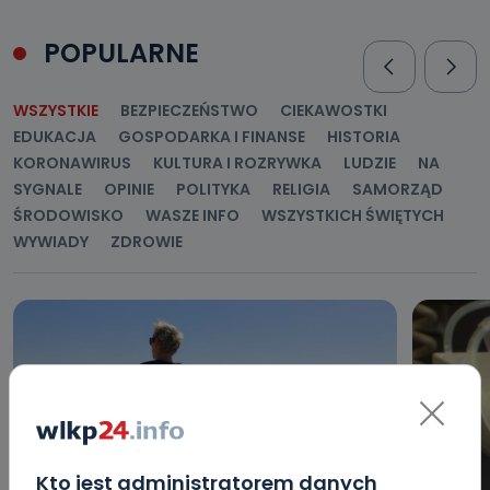
POPULARNE
WSZYSTKIE
BEZPIECZEŃSTWO
CIEKAWOSTKI
EDUKACJA
GOSPODARKA I FINANSE
HISTORIA
KORONAWIRUS
KULTURA I ROZRYWKA
LUDZIE
NA
SYGNALE
OPINIE
POLITYKA
RELIGIA
SAMORZĄD
ŚRODOWISKO
WASZE INFO
WSZYSTKICH ŚWIĘTYCH
WYWIADY
ZDROWIE
Kto jest administratorem danych