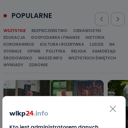
POPULARNE
WSZYSTKIE
BEZPIECZEŃSTWO
CIEKAWOSTKI
EDUKACJA
GOSPODARKA I FINANSE
HISTORIA
KORONAWIRUS
KULTURA I ROZRYWKA
LUDZIE
NA
SYGNALE
OPINIE
POLITYKA
RELIGIA
SAMORZĄD
ŚRODOWISKO
WASZE INFO
WSZYSTKICH ŚWIĘTYCH
WYWIADY
ZDROWIE
Kto jest administratorem danych