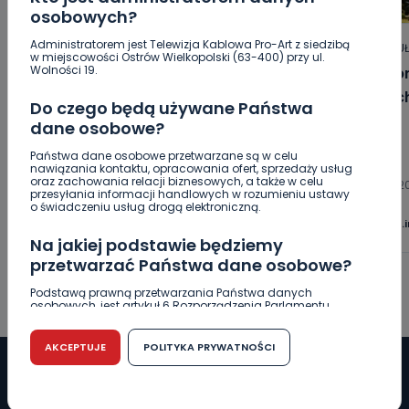
osobowych?
Administratorem jest Telewizja Kablowa Pro-Art z siedzibą
HOT
REGION
WIADOMOŚCI
ARTYKU
w miejscowości Ostrów Wielkopolski (63-400) przy ul.
Wolności 19.
„Niezwykli ludzie, niezwykłe podróże,
Jak p
niezwykłe historie!”. Odyseja
letni
Do czego będą używane Państwa
Antonińska – dzień pierwszy [FOTO]
dane osobowe?
Państwa dane osobowe przetwarzane są w celu
06.08.2026 20:13
nawiązania kontaktu, opracowania ofert, sprzedaży usług
oraz zachowania relacji biznesowych, a także w celu
06.08.2
przesyłania informacji handlowych w rozumieniu ustawy
o świadczeniu usług drogą elektroniczną.
0
Aleksandra Barczak
wlkp24.
Na jakiej podstawie będziemy
przetwarzać Państwa dane osobowe?
Podstawą prawną przetwarzania Państwa danych
osobowych, jest artykuł 6 Rozporządzenia Parlamentu
Europejskiego i Rady (UE) 2016/679 z dnia 27 kwietnia 2016
r. w sprawie ochrony osób fizycznych w związku z
przetwarzaniem danych osobowych w sprawie
AKCEPTUJE
POLITYKA PRYWATNOŚCI
swobodnego przepływu takich danych oraz uchylenia
dyrektywy 95/46/WE (RODO).
Czy jest możliwość cofnięcia zgody?