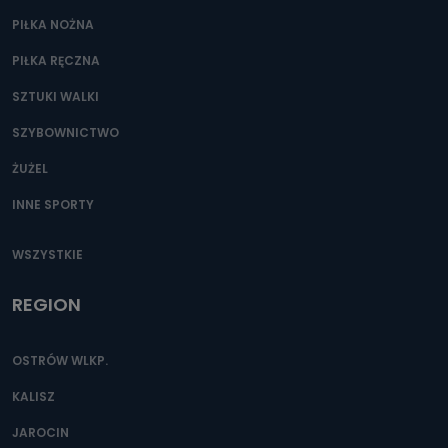
e-mailowo pod adresem: poczta@tvproart.pl
PIŁKA NOŻNA
PIŁKA RĘCZNA
SZTUKI WALKI
SZYBOWNICTWO
ŻUŻEL
INNE SPORTY
WSZYSTKIE
REGION
OSTRÓW WLKP.
KALISZ
JAROCIN