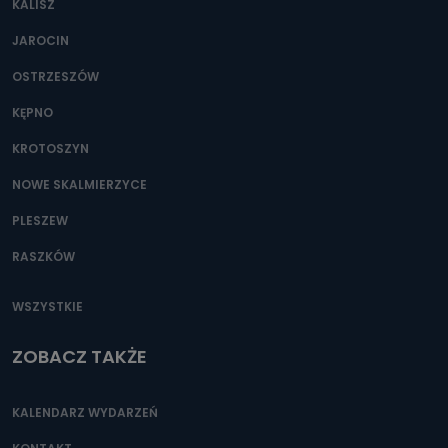
KALISZ
Można to zrobić pod numerem telefonu 62 735-51-05 lub
e-mailowo pod adresem: poczta@tvproart.pl
JAROCIN
OSTRZESZÓW
KĘPNO
KROTOSZYN
NOWE SKALMIERZYCE
PLESZEW
RASZKÓW
WSZYSTKIE
ZOBACZ TAKŻE
KALENDARZ WYDARZEŃ