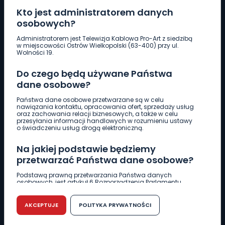
Kto jest administratorem danych
osobowych?
Pobierz logotyp
Administratorem jest Telewizja Kablowa Pro-Art z siedzibą
w miejscowości Ostrów Wielkopolski (63-400) przy ul.
Wolności 19.
LINIA INTERWENCYJNA
Do czego będą używane Państwa
661 997 997
dane osobowe?
Państwa dane osobowe przetwarzane są w celu
REDAKCJA
nawiązania kontaktu, opracowania ofert, sprzedaży usług
oraz zachowania relacji biznesowych, a także w celu
62 735 22 22
redakcja@wlkp24.info
przesyłania informacji handlowych w rozumieniu ustawy
o świadczeniu usług drogą elektroniczną.
DZIAŁ REKLAMY
Na jakiej podstawie będziemy
62 735 01 85
reklama@wlkp24.info
przetwarzać Państwa dane osobowe?
Podstawą prawną przetwarzania Państwa danych
osobowych, jest artykuł 6 Rozporządzenia Parlamentu
WIADOMOŚCI
Europejskiego i Rady (UE) 2016/679 z dnia 27 kwietnia 2016
r. w sprawie ochrony osób fizycznych w związku z
przetwarzaniem danych osobowych w sprawie
AKCEPTUJE
POLITYKA PRYWATNOŚCI
swobodnego przepływu takich danych oraz uchylenia
CIEKAWOSTKI
dyrektywy 95/46/WE (RODO).