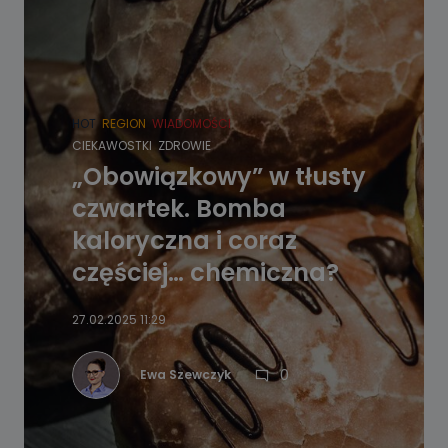
HOT
REGION
WIADOMOŚCI
CIEKAWOSTKI
ZDROWIE
„Obowiązkowy” w tłusty
czwartek. Bomba
kaloryczna i coraz
częściej… chemiczna?
27.02.2025 11:29
0
Ewa Szewczyk