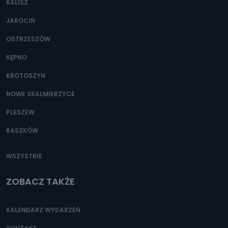
KALISZ
Można to zrobić pod numerem telefonu 62 735-51-05 lub
e-mailowo pod adresem: poczta@tvproart.pl
JAROCIN
OSTRZESZÓW
KĘPNO
KROTOSZYN
NOWE SKALMIERZYCE
PLESZEW
RASZKÓW
WSZYSTKIE
ZOBACZ TAKŻE
KALENDARZ WYDARZEŃ