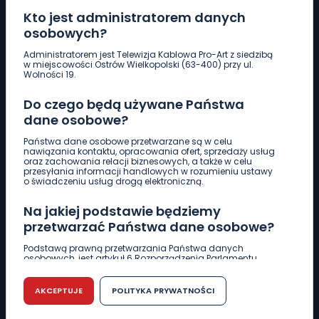
Kto jest administratorem danych
osobowych?
Pobierz logotyp
Administratorem jest Telewizja Kablowa Pro-Art z siedzibą
w miejscowości Ostrów Wielkopolski (63-400) przy ul.
Wolności 19.
LINIA INTERWENCYJNA
Do czego będą używane Państwa
661 997 997
dane osobowe?
Państwa dane osobowe przetwarzane są w celu
REDAKCJA
nawiązania kontaktu, opracowania ofert, sprzedaży usług
oraz zachowania relacji biznesowych, a także w celu
62 735 22 22
redakcja@wlkp24.info
przesyłania informacji handlowych w rozumieniu ustawy
o świadczeniu usług drogą elektroniczną.
DZIAŁ REKLAMY
Na jakiej podstawie będziemy
62 735 01 85
reklama@wlkp24.info
przetwarzać Państwa dane osobowe?
Podstawą prawną przetwarzania Państwa danych
osobowych, jest artykuł 6 Rozporządzenia Parlamentu
WIADOMOŚCI
Europejskiego i Rady (UE) 2016/679 z dnia 27 kwietnia 2016
r. w sprawie ochrony osób fizycznych w związku z
przetwarzaniem danych osobowych w sprawie
AKCEPTUJE
POLITYKA PRYWATNOŚCI
swobodnego przepływu takich danych oraz uchylenia
CIEKAWOSTKI
dyrektywy 95/46/WE (RODO).