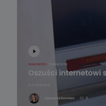
WIADOMOŚCI
CIEKAWOSTKI
Oszuści internetowi 
21.03.2026 18:10
0
Agnieszka Kurzawa