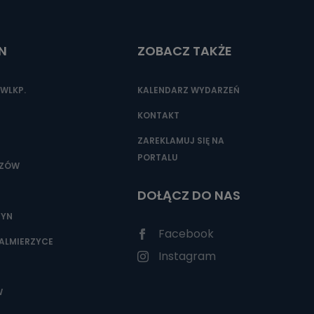
N
ZOBACZ TAKŻE
WLKP.
KALENDARZ WYDARZEŃ
KONTAKT
ZAREKLAMUJ SIĘ NA
PORTALU
SZÓW
DOŁĄCZ DO NAS
ZYN
Facebook
ALMIERZYCE
Instagram
W