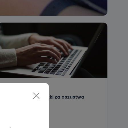
HOT
WIADOMOŚCI
Zarzuty dla 23-latki za oszustwa
internetowe
30.06.2023 11:13