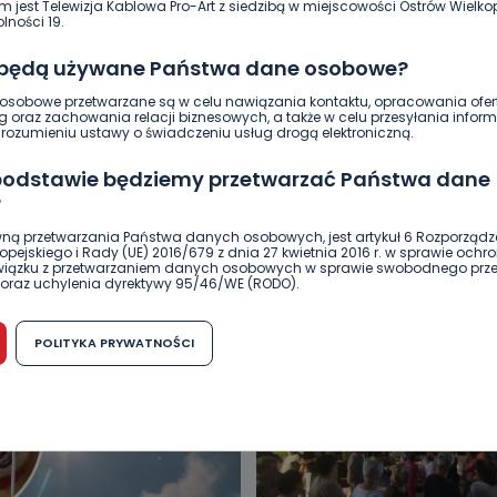
m jest Telewizja Kablowa Pro-Art z siedzibą w miejscowości Ostrów Wielkop
0
Ewa Szewczyk
lności 19.
 będą używane Państwa dane osobowe?
sobowe przetwarzane są w celu nawiązania kontaktu, opracowania ofert
g oraz zachowania relacji biznesowych, a także w celu przesyłania inform
ozumieniu ustawy o świadczeniu usług drogą elektroniczną.
 podstawie będziemy przetwarzać Państwa dane
?
ną przetwarzania Państwa danych osobowych, jest artykuł 6 Rozporządz
DUKACJA
GOSPODARKA I FINANSE
HISTORIA
KORONAWI
pejskiego i Rady (UE) 2016/679 z dnia 27 kwietnia 2016 r. w sprawie ochr
związku z przetwarzaniem danych osobowych w sprawie swobodnego prz
ĄD
ŚRODOWISKO
WASZE INFO
WSZYSTKICH ŚWIĘTYCH
oraz uchylenia dyrektywy 95/46/WE (RODO).
możliwość cofnięcia zgody?
POLITYKA PRYWATNOŚCI
h osobowych jest dobrowolne, nie jest wymogiem ustawowym lub umo
runku zawarcia umowy. Cofnięcie zgody jest możliwe na każdym etapie i ni
dnymi negatywnymi konsekwencjami. Cofnięcia zgody można dokonać w
 (e-mail, poczta tradycyjna) tak, aby dotarła do wiadomości Telewizji 
ibą w miejscowości Ostrów Wielkopolski (63-400) przy ul. Wolności 19.
komu możemy przekazać Państwa dane?