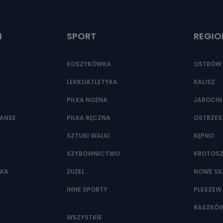
ić pod numerem telefonu 62 735-51-05 lub e-mailowo pod adresem:
t.pl
I
SPORT
REGIO
KOSZYKÓWKA
OSTRÓW 
LEKKOATLETYKA
KALISZ
PIŁKA NOŻNA
JAROCIN
NANSE
PIŁKA RĘCZNA
OSTRZE
SZTUKI WALKI
KĘPNO
SZYBOWNICTWO
KROTOS
WKA
ŻUŻEL
NOWE SK
INNE SPORTY
PLESZEW
RASZKÓ
WSZYSTKIE