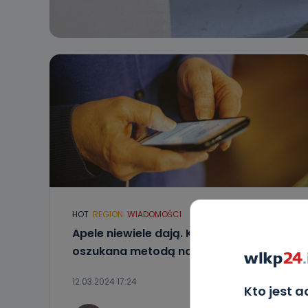
HOT
REGION
WIADOMOŚCI
Apele niewiele dają. Kolejna osoba
oszukana metodą na BLIK-a
12.03.2024 17:24
Kto jest 