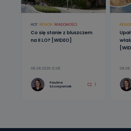
Telewizja Kablo
19 nie przekaz
wykorzystywan
Co mogą 
HOT
REGION
WIADOMOŚCI
REGIO
Po wyrażeniu 
Co się stanie z bluszczem
Upał
Telewizji Kablo
na II LO? [WIDEO]
właś
19 dostępu do 
ich sprostowan
[WID
sprzeciwu wobe
Do kiedy
08.08.2026 12:08
08.08
Do czasu wycof
uzasadnionego
Paulina
1
Jakie da
Szczepaniak
Przetwarzane 
Państwa (lub z
źródeł publiczn
adres korespo
oraz partnerzy
Jak skont