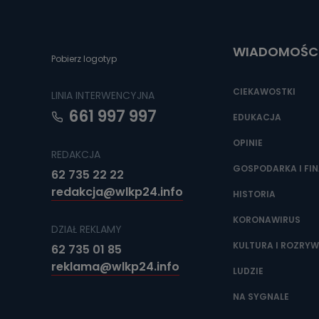
Można to zrob
poczta@tvproar
WIADOMOŚC
Pobierz logotyp
CIEKAWOSTKI
LINIA INTERWENCYJNA
661 997 997
EDUKACJA
OPINIE
REDAKCJA
GOSPODARKA I FI
62 735 22 22
redakcja@wlkp24.info
HISTORIA
KORONAWIRUS
DZIAŁ REKLAMY
KULTURA I ROZRY
62 735 01 85
reklama@wlkp24.info
LUDZIE
NA SYGNALE