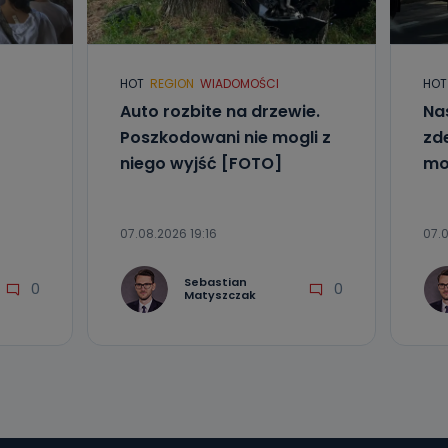
l. Wolności
e
HOT
REGION
WIADOMOŚCI
HOT
ania od
Auto rozbite na drzewie.
Na
. Wolności
Poszkodowani nie mogli z
zd
że żądania
enia
niego wyjść [FOTO]
mo
07.08.2026 19:16
07.0
Sebastian
0
0
Matyszczak
nio od
brane ze
taktowy,
racownicy