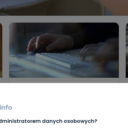
HOT
REGION
WIADOMOŚCI
Stracili blisko 2 tysiące złotych.
Wszystko przez zakupy w sieci
08.10.2023 16:49
administratorem danych osobowych?