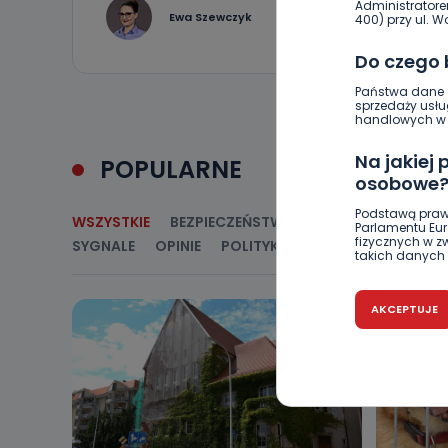
Administratore
0
Ewa Szewczyk
400) przy ul. Wo
Do czego
Państwa dane o
sprzedaży usłu
handlowych w r
Na jakiej
POPULARNE
osobowe
Podstawą praw
WSZYSTKIE
BEZPIECZEŃSTWO
CIEKAWOSTKI
E
Parlamentu Euro
fizycznych w 
SYGNALE
OPINIE
POLITYKA
RELIGIA
SAMORZ
takich danych 
Czy jest 
AKCEPTUJE
Podanie danyc
nie stanowi wa
związane z ża
wybrany sposób
Pro-Art z siedz
Kiedy i 