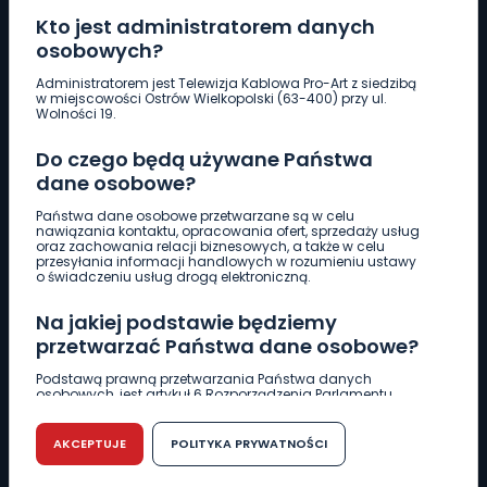
Kto jest administratorem danych
osobowych?
Pobierz logotyp
Administratorem jest Telewizja Kablowa Pro-Art z siedzibą
w miejscowości Ostrów Wielkopolski (63-400) przy ul.
Wolności 19.
LINIA INTERWENCYJNA
Do czego będą używane Państwa
661 997 997
dane osobowe?
Państwa dane osobowe przetwarzane są w celu
REDAKCJA
nawiązania kontaktu, opracowania ofert, sprzedaży usług
oraz zachowania relacji biznesowych, a także w celu
62 735 22 22
redakcja@wlkp24.info
przesyłania informacji handlowych w rozumieniu ustawy
o świadczeniu usług drogą elektroniczną.
DZIAŁ REKLAMY
Na jakiej podstawie będziemy
62 735 01 85
reklama@wlkp24.info
przetwarzać Państwa dane osobowe?
Podstawą prawną przetwarzania Państwa danych
osobowych, jest artykuł 6 Rozporządzenia Parlamentu
WIADOMOŚCI
Europejskiego i Rady (UE) 2016/679 z dnia 27 kwietnia 2016
r. w sprawie ochrony osób fizycznych w związku z
przetwarzaniem danych osobowych w sprawie
AKCEPTUJE
POLITYKA PRYWATNOŚCI
swobodnego przepływu takich danych oraz uchylenia
CIEKAWOSTKI
dyrektywy 95/46/WE (RODO).