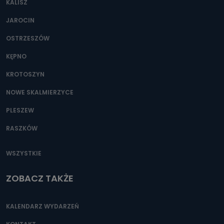
KALISZ
Można to zrobić pod numerem telefonu 62 735-51-05 lub
e-mailowo pod adresem: poczta@tvproart.pl
JAROCIN
OSTRZESZÓW
KĘPNO
KROTOSZYN
NOWE SKALMIERZYCE
PLESZEW
RASZKÓW
WSZYSTKIE
ZOBACZ TAKŻE
KALENDARZ WYDARZEŃ