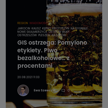
REGION
WIADOMOŚCI
JAROCIN
KALISZ
KĘPNO
KROTOSZYN
NA SYGNALE
NOWE SKALMIERZYCE
OSTRÓW WLKP.
OSTRZESZÓW
PLESZEW
RASZKÓW
GIS ostrzega: Pomylono
etykiety. Piwo
bezalkoholowe… z
procentami
20.08.2021 11:03
0
Ewa Szewczyk