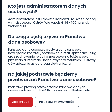
Kto jest administratorem danych
osobowych?
Pobierz logotyp
Administratorem jest Telewizja Kablowa Pro-Art z siedzibą
w miejscowości Ostrów Wielkopolski (63-400) przy ul.
Wolności 19.
LINIA INTERWENCYJNA
Do czego będą używane Państwa
661 997 997
dane osobowe?
Państwa dane osobowe przetwarzane są w celu
REDAKCJA
nawiązania kontaktu, opracowania ofert, sprzedaży usług
oraz zachowania relacji biznesowych, a także w celu
62 735 22 22
redakcja@wlkp24.info
przesyłania informacji handlowych w rozumieniu ustawy
o świadczeniu usług drogą elektroniczną.
DZIAŁ REKLAMY
Na jakiej podstawie będziemy
62 735 01 85
reklama@wlkp24.info
przetwarzać Państwa dane osobowe?
Podstawą prawną przetwarzania Państwa danych
osobowych, jest artykuł 6 Rozporządzenia Parlamentu
WIADOMOŚCI
Europejskiego i Rady (UE) 2016/679 z dnia 27 kwietnia 2016
r. w sprawie ochrony osób fizycznych w związku z
przetwarzaniem danych osobowych w sprawie
AKCEPTUJE
POLITYKA PRYWATNOŚCI
swobodnego przepływu takich danych oraz uchylenia
CIEKAWOSTKI
dyrektywy 95/46/WE (RODO).