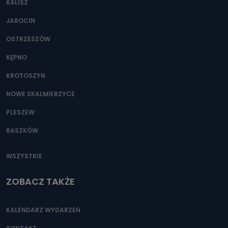
KALISZ
Można to zrobić pod numerem telefonu 62 735-51-05 lub
e-mailowo pod adresem: poczta@tvproart.pl
JAROCIN
OSTRZESZÓW
KĘPNO
KROTOSZYN
NOWE SKALMIERZYCE
PLESZEW
RASZKÓW
WSZYSTKIE
ZOBACZ TAKŻE
KALENDARZ WYDARZEŃ