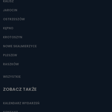
KALISZ
Można to zrobić pod numerem telefonu 62 735-51-05 lub
e-mailowo pod adresem: poczta@tvproart.pl
JAROCIN
OSTRZESZÓW
KĘPNO
KROTOSZYN
NOWE SKALMIERZYCE
PLESZEW
RASZKÓW
WSZYSTKIE
ZOBACZ TAKŻE
KALENDARZ WYDARZEŃ