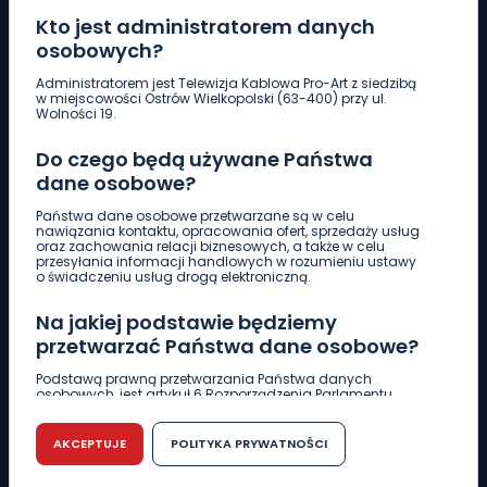
Kto jest administratorem danych
osobowych?
Pobierz logotyp
Administratorem jest Telewizja Kablowa Pro-Art z siedzibą
w miejscowości Ostrów Wielkopolski (63-400) przy ul.
Wolności 19.
LINIA INTERWENCYJNA
Do czego będą używane Państwa
661 997 997
dane osobowe?
Państwa dane osobowe przetwarzane są w celu
REDAKCJA
nawiązania kontaktu, opracowania ofert, sprzedaży usług
oraz zachowania relacji biznesowych, a także w celu
62 735 22 22
redakcja@wlkp24.info
przesyłania informacji handlowych w rozumieniu ustawy
o świadczeniu usług drogą elektroniczną.
DZIAŁ REKLAMY
Na jakiej podstawie będziemy
62 735 01 85
reklama@wlkp24.info
przetwarzać Państwa dane osobowe?
Podstawą prawną przetwarzania Państwa danych
osobowych, jest artykuł 6 Rozporządzenia Parlamentu
WIADOMOŚCI
Europejskiego i Rady (UE) 2016/679 z dnia 27 kwietnia 2016
r. w sprawie ochrony osób fizycznych w związku z
przetwarzaniem danych osobowych w sprawie
AKCEPTUJE
POLITYKA PRYWATNOŚCI
swobodnego przepływu takich danych oraz uchylenia
CIEKAWOSTKI
dyrektywy 95/46/WE (RODO).