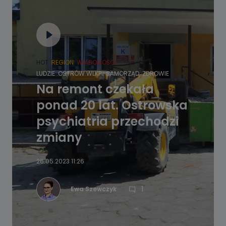
HOT
REGION
WIADOMOŚCI
LUDZIE
OSTRÓW WLKP.
SAMORZĄD
ZDROWIE
Na remont czekała
ponad 20 lat. Ostrowska
psychiatria przechodzi
zmiany
26.05.2023 11:26
1
Ewa Szewczyk