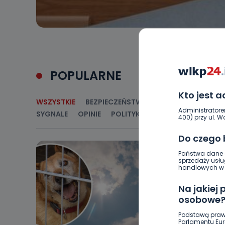
POPULARNE
Kto jest 
WSZYSTKIE
BEZPIECZEŃSTWO
CIEKAWOSTKI
E
Administratore
SYGNALE
OPINIE
POLITYKA
RELIGIA
SAMORZ
400) przy ul. Wo
Do czego
Państwa dane o
sprzedaży usłu
handlowych w r
Na jakiej
osobowe
Podstawą praw
Parlamentu Euro