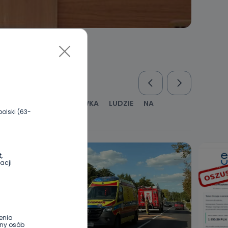
RUS
KULTURA I ROZRYWKA
LUDZIE
NA
olski (63-
WYWIADY
ZDROWIE
,
acji
enia
ony osób