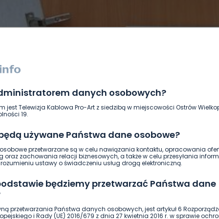
administratorem danych osobowych?
DUKACJA
GOSPODARKA I FINANSE
HISTORIA
KORONAWI
m jest Telewizja Kablowa Pro-Art z siedzibą w miejscowości Ostrów Wielkop
ĄD
ŚRODOWISKO
WASZE INFO
WSZYSTKICH ŚWIĘTYCH
lności 19.
 będą używane Państwa dane osobowe?
sobowe przetwarzane są w celu nawiązania kontaktu, opracowania ofert
g oraz zachowania relacji biznesowych, a także w celu przesyłania inform
ozumieniu ustawy o świadczeniu usług drogą elektroniczną.
 podstawie będziemy przetwarzać Państwa dane
?
ną przetwarzania Państwa danych osobowych, jest artykuł 6 Rozporządz
pejskiego i Rady (UE) 2016/679 z dnia 27 kwietnia 2016 r. w sprawie ochr