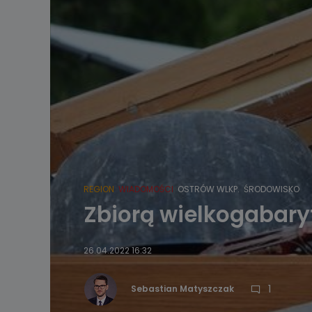
REGION
WIADOMOŚCI
OSTRÓW WLKP.
ŚRODOWISKO
Zbiorą wielkogabar
26.04.2022 16:32
1
Sebastian Matyszczak