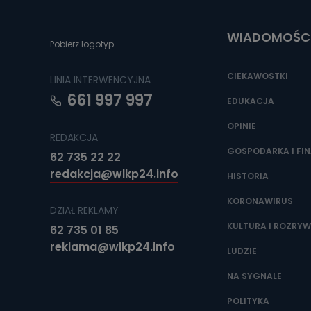
Do czasu wycof
uzasadnionego
WIADOMOŚC
Jakie da
Pobierz logotyp
Przetwarzane 
Państwa (lub z
CIEKAWOSTKI
LINIA INTERWENCYJNA
źródeł publiczn
adres korespo
661 997 997
oraz partnerzy
EDUKACJA
OPINIE
Jak skont
REDAKCJA
Można to zrob
GOSPODARKA I FI
62 735 22 22
poczta@tvproar
redakcja@wlkp24.info
HISTORIA
KORONAWIRUS
DZIAŁ REKLAMY
KULTURA I ROZRY
62 735 01 85
reklama@wlkp24.info
LUDZIE
NA SYGNALE
POLITYKA