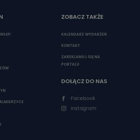
N
ZOBACZ TAKŻE
nio od
brane ze
WLKP.
KALENDARZ WYDARZEŃ
taktowy,
racownicy
KONTAKT
ZAREKLAMUJ SIĘ NA
PORTALU
SZÓW
DOŁĄCZ DO NAS
ZYN
Facebook
ALMIERZYCE
Instagram
W