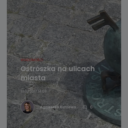
WIADOMOŚCI
Ostrószka na ulicach
miasta
31.07.2017 14:08
6
Agnieszka Kurzawa