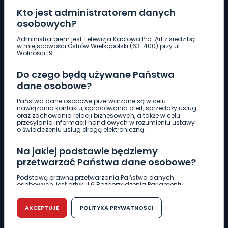
Kto jest administratorem danych
osobowych?
Pobierz logotyp
Administratorem jest Telewizja Kablowa Pro-Art z siedzibą
w miejscowości Ostrów Wielkopolski (63-400) przy ul.
Wolności 19.
LINIA INTERWENCYJNA
Do czego będą używane Państwa
661 997 997
dane osobowe?
Państwa dane osobowe przetwarzane są w celu
REDAKCJA
nawiązania kontaktu, opracowania ofert, sprzedaży usług
oraz zachowania relacji biznesowych, a także w celu
62 735 22 22
redakcja@wlkp24.info
przesyłania informacji handlowych w rozumieniu ustawy
o świadczeniu usług drogą elektroniczną.
DZIAŁ REKLAMY
Na jakiej podstawie będziemy
62 735 01 85
reklama@wlkp24.info
przetwarzać Państwa dane osobowe?
Podstawą prawną przetwarzania Państwa danych
osobowych, jest artykuł 6 Rozporządzenia Parlamentu
WIADOMOŚCI
Europejskiego i Rady (UE) 2016/679 z dnia 27 kwietnia 2016
r. w sprawie ochrony osób fizycznych w związku z
przetwarzaniem danych osobowych w sprawie
AKCEPTUJE
POLITYKA PRYWATNOŚCI
swobodnego przepływu takich danych oraz uchylenia
CIEKAWOSTKI
dyrektywy 95/46/WE (RODO).