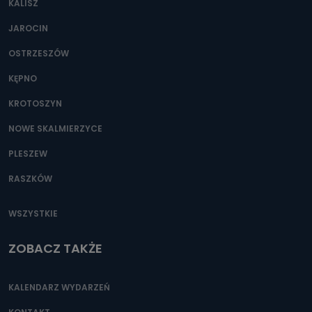
KALISZ
Można to zrobić pod numerem telefonu 62 735-51-05 lub
e-mailowo pod adresem: poczta@tvproart.pl
JAROCIN
OSTRZESZÓW
KĘPNO
KROTOSZYN
NOWE SKALMIERZYCE
PLESZEW
RASZKÓW
WSZYSTKIE
ZOBACZ TAKŻE
KALENDARZ WYDARZEŃ