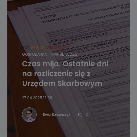
HOT
REGION
WIADOMOŚCI
GOSPODARKA I FINANSE
LUDZIE
Czas mija. Ostatnie dni
na rozliczenie się z
Urzędem Skarbowym
27.04.2025 12:09
0
Ewa Szewczyk