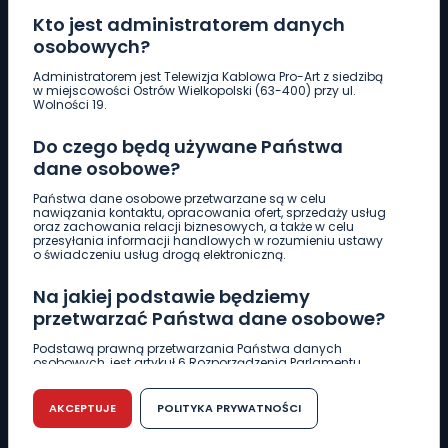
Kto jest administratorem danych
osobowych?
Pobierz logotyp
Administratorem jest Telewizja Kablowa Pro-Art z siedzibą
w miejscowości Ostrów Wielkopolski (63-400) przy ul.
Wolności 19.
LINIA INTERWENCYJNA
Do czego będą używane Państwa
661 997 997
dane osobowe?
Państwa dane osobowe przetwarzane są w celu
REDAKCJA
nawiązania kontaktu, opracowania ofert, sprzedaży usług
oraz zachowania relacji biznesowych, a także w celu
62 735 22 22
redakcja@wlkp24.info
przesyłania informacji handlowych w rozumieniu ustawy
o świadczeniu usług drogą elektroniczną.
DZIAŁ REKLAMY
Na jakiej podstawie będziemy
62 735 01 85
reklama@wlkp24.info
przetwarzać Państwa dane osobowe?
Podstawą prawną przetwarzania Państwa danych
osobowych, jest artykuł 6 Rozporządzenia Parlamentu
WIADOMOŚCI
Europejskiego i Rady (UE) 2016/679 z dnia 27 kwietnia 2016
r. w sprawie ochrony osób fizycznych w związku z
przetwarzaniem danych osobowych w sprawie
AKCEPTUJE
POLITYKA PRYWATNOŚCI
swobodnego przepływu takich danych oraz uchylenia
CIEKAWOSTKI
dyrektywy 95/46/WE (RODO).