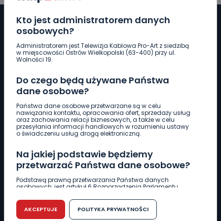
Kto jest administratorem danych
osobowych?
Administratorem jest Telewizja Kablowa Pro-Art z siedzibą
Pobierz logotyp
w miejscowości Ostrów Wielkopolski (63-400) przy ul.
Wolności 19.
LINIA INTERWENCYJNA
Do czego będą używane Państwa
661 997 997
dane osobowe?
Państwa dane osobowe przetwarzane są w celu
nawiązania kontaktu, opracowania ofert, sprzedaży usług
REDAKCJA
oraz zachowania relacji biznesowych, a także w celu
przesyłania informacji handlowych w rozumieniu ustawy
62 735 22 22
redakcja@wlkp24.info
o świadczeniu usług drogą elektroniczną.
Na jakiej podstawie będziemy
DZIAŁ REKLAMY
przetwarzać Państwa dane osobowe?
62 735 01 85
reklama@wlkp24.info
Podstawą prawną przetwarzania Państwa danych
osobowych, jest artykuł 6 Rozporządzenia Parlamentu
Europejskiego i Rady (UE) 2016/679 z dnia 27 kwietnia 2016
WIADOMOŚCI
r. w sprawie ochrony osób fizycznych w związku z
przetwarzaniem danych osobowych w sprawie
AKCEPTUJE
POLITYKA PRYWATNOŚCI
swobodnego przepływu takich danych oraz uchylenia