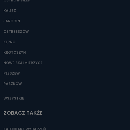
danych osobowych?
OSTRÓW WLKP.
Można to zrobić pod numerem telefonu 62 735-51-05 lub
KALISZ
e-mailowo pod adresem: poczta@tvproart.pl
JAROCIN
OSTRZESZÓW
KĘPNO
KROTOSZYN
NOWE SKALMIERZYCE
PLESZEW
RASZKÓW
WSZYSTKIE
ZOBACZ TAKŻE
KALENDARZ WYDARZEŃ