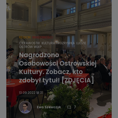
REGION
WIADOMOŚCI
CIEKAWOSTKI
KULTURA I ROZRYWKA
LUDZIE
OSTRÓW WLKP.
Nagrodzono
Osobowości Ostrowskiej
Kultury. Zobacz, kto
zdobył tytuł! [ZDJĘCIA]
13.09.2022 18:31
7
Ewa Szewczyk