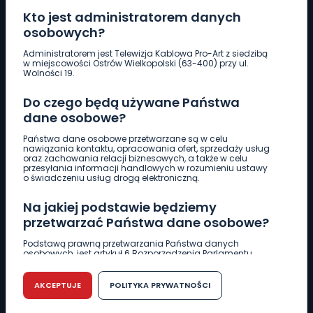
Kto jest administratorem danych
osobowych?
Pobierz logotyp
Administratorem jest Telewizja Kablowa Pro-Art z siedzibą
w miejscowości Ostrów Wielkopolski (63-400) przy ul.
Wolności 19.
LINIA INTERWENCYJNA
Do czego będą używane Państwa
661 997 997
dane osobowe?
Państwa dane osobowe przetwarzane są w celu
REDAKCJA
nawiązania kontaktu, opracowania ofert, sprzedaży usług
oraz zachowania relacji biznesowych, a także w celu
62 735 22 22
redakcja@wlkp24.info
przesyłania informacji handlowych w rozumieniu ustawy
o świadczeniu usług drogą elektroniczną.
DZIAŁ REKLAMY
Na jakiej podstawie będziemy
62 735 01 85
reklama@wlkp24.info
przetwarzać Państwa dane osobowe?
Podstawą prawną przetwarzania Państwa danych
osobowych, jest artykuł 6 Rozporządzenia Parlamentu
WIADOMOŚCI
Europejskiego i Rady (UE) 2016/679 z dnia 27 kwietnia 2016
r. w sprawie ochrony osób fizycznych w związku z
przetwarzaniem danych osobowych w sprawie
AKCEPTUJE
POLITYKA PRYWATNOŚCI
swobodnego przepływu takich danych oraz uchylenia
CIEKAWOSTKI
dyrektywy 95/46/WE (RODO).