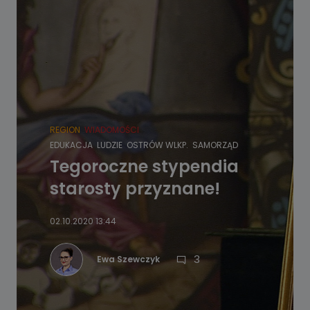
REGION
WIADOMOŚCI
EDUKACJA
LUDZIE
OSTRÓW WLKP.
SAMORZĄD
Tegoroczne stypendia
starosty przyznane!
02.10.2020 13:44
3
Ewa Szewczyk