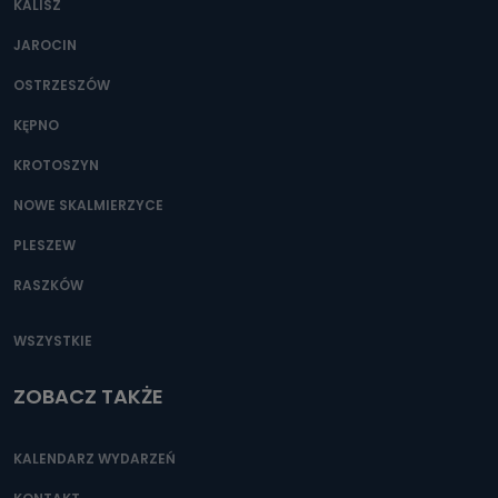
KALISZ
Można to zrobić pod numerem telefonu 62 735-51-05 lub
e-mailowo pod adresem: poczta@tvproart.pl
JAROCIN
OSTRZESZÓW
KĘPNO
KROTOSZYN
NOWE SKALMIERZYCE
PLESZEW
RASZKÓW
WSZYSTKIE
ZOBACZ TAKŻE
KALENDARZ WYDARZEŃ