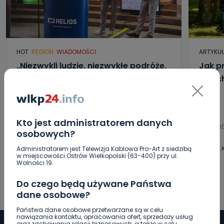
HOT
REGION
WIADOMOŚCI
ARTYKU
„Niezwykli ludzie, niezwykłe podróże,
Jak p
niezwykłe historie!”. Odyseja
letni
Antonińska – dzień pierwszy [FOTO]
06.08.2026 20:13
Kto jest administratorem danych
06.08.2
osobowych?
0
Aleksandra Barczak
wlkp24.
Administratorem jest Telewizja Kablowa Pro-Art z siedzibą
w miejscowości Ostrów Wielkopolski (63-400) przy ul.
Wolności 19.
Do czego będą używane Państwa
dane osobowe?
Państwa dane osobowe przetwarzane są w celu
nawiązania kontaktu, opracowania ofert, sprzedaży usług
oraz zachowania relacji biznesowych, a także w celu