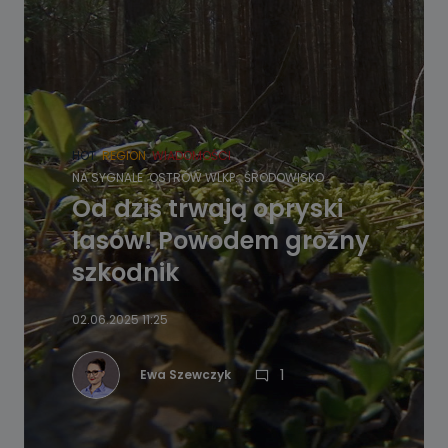
HOT
REGION
WIADOMOŚCI
NA SYGNALE
OSTRÓW WLKP.
ŚRODOWISKO
Od dziś trwają opryski
lasów! Powodem groźny
szkodnik
02.06.2025 11:25
1
Ewa Szewczyk