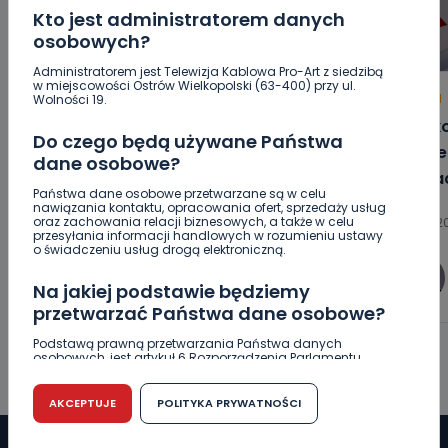
Kto jest administratorem danych
osobowych?
Administratorem jest Telewizja Kablowa Pro-Art z siedzibą
w miejscowości Ostrów Wielkopolski (63-400) przy ul.
HOT
REGION
WIADOMOŚCI
REGION
Wolności 19.
„Lawendowa” i „Pogodna” po
Wielk
Do czego będą używane Państwa
remoncie. W której gminie? [WIDEO]
wybier
dane osobowe?
wypad
Państwa dane osobowe przetwarzane są w celu
nawiązania kontaktu, opracowania ofert, sprzedaży usług
oraz zachowania relacji biznesowych, a także w celu
09.08.2026 09:12
08.08.20
przesyłania informacji handlowych w rozumieniu ustawy
o świadczeniu usług drogą elektroniczną.
0
Aleksandra Barczak
Na jakiej podstawie będziemy
przetwarzać Państwa dane osobowe?
Podstawą prawną przetwarzania Państwa danych
osobowych, jest artykuł 6 Rozporządzenia Parlamentu
Europejskiego i Rady (UE) 2016/679 z dnia 27 kwietnia 2016
r. w sprawie ochrony osób fizycznych w związku z
przetwarzaniem danych osobowych w sprawie
AKCEPTUJE
POLITYKA PRYWATNOŚCI
swobodnego przepływu takich danych oraz uchylenia
dyrektywy 95/46/WE (RODO).