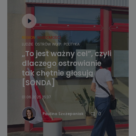
REGION
WIADOMOŚCI
LUDZIE
OSTRÓW WLKP.
POLITYKA
„To jest ważny cel”, czyli
dlaczego ostrowianie
tak chętnie głosują
[SONDA]
01.06.2025 15:37
0
Paulina Szczepaniak