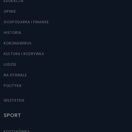
400) przy ul. Wolności 19 dostępu do danych osobowych
EDUKACJA
dotyczących Państwa oraz uzyskania ich kopii, a także
żądania ich sprostowania, usunięcia danych,
OPINIE
ograniczenia ich przetwarzania oraz prawo wniesienia
sprzeciwu wobec ich przetwarzania.
GOSPODARKA I FINANSE
Do kiedy Państwa dane osobowe będą
HISTORIA
przechowywane?
KORONAWIRUS
Do czasu wycofania zgody lub, jeśli dane będą
przetwarzane na podstawie prawnie uzasadnionego celu
administratora – do momentu wniesienia sprzeciwu.
KULTURA I ROZRYWKA
Jakie dane osobowe przetwarzamy?
LUDZIE
Przetwarzane kategorie Państwa danych osobowych to
NA SYGNALE
dane, które pochodzą bezpośrednio od Państwa (lub
zostały przekazane w Państwa imieniu) lub dane osobowe,
POLITYKA
które zostały zebrane ze źródeł publicznie dostępnych, w
szczególności: imię i nazwisko, adres e-mail, telefon
kontaktowy, adres korespondencyjny. Odbiorcą Pastwa
danych osobowych są pracownicy i współpracownicy
WSZYSTKIE
oraz partnerzy wspomagający administratora w jego
biznesowej działalności.
SPORT
Jak skontaktować się z inspektorem
danych osobowych?
KOSZYKÓWKA