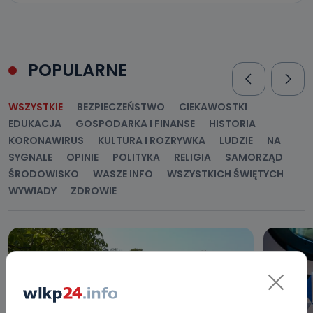
POPULARNE
WSZYSTKIE
BEZPIECZEŃSTWO
CIEKAWOSTKI
EDUKACJA
GOSPODARKA I FINANSE
HISTORIA
KORONAWIRUS
KULTURA I ROZRYWKA
LUDZIE
NA
SYGNALE
OPINIE
POLITYKA
RELIGIA
SAMORZĄD
ŚRODOWISKO
WASZE INFO
WSZYSTKICH ŚWIĘTYCH
WYWIADY
ZDROWIE