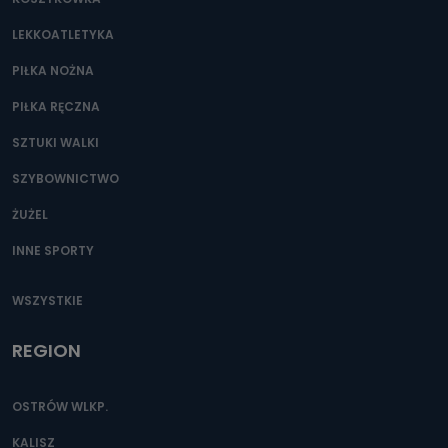
Można to zrobić pod numerem telefonu 62 735-51-05 lub
e-mailowo pod adresem: poczta@tvproart.pl
LEKKOATLETYKA
PIŁKA NOŻNA
PIŁKA RĘCZNA
SZTUKI WALKI
SZYBOWNICTWO
ŻUŻEL
INNE SPORTY
WSZYSTKIE
REGION
OSTRÓW WLKP.
KALISZ