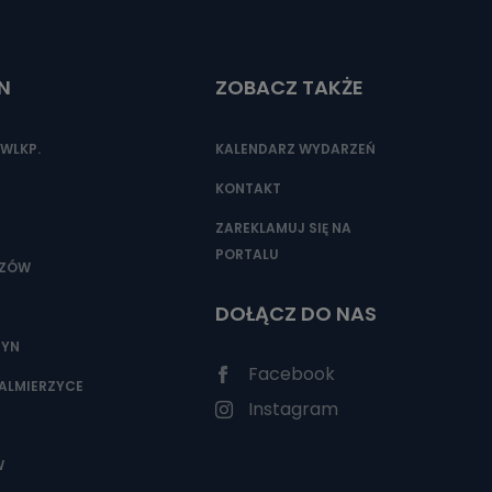
N
ZOBACZ TAKŻE
nio od
brane ze
taktowy,
WLKP.
KALENDARZ WYDARZEŃ
racownicy
KONTAKT
ZAREKLAMUJ SIĘ NA
PORTALU
SZÓW
DOŁĄCZ DO NAS
ZYN
Facebook
ALMIERZYCE
Instagram
W