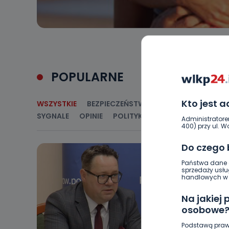
POPULARNE
Kto jest 
WSZYSTKIE
BEZPIECZEŃSTWO
CIEKAWOSTKI
E
SYGNALE
OPINIE
POLITYKA
RELIGIA
SAMORZ
Administratore
400) przy ul. Wo
Do czego
Państwa dane o
sprzedaży usłu
handlowych w r
Na jakiej
osobowe
Podstawą praw