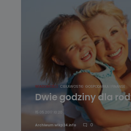
WIADOMOŚCI
CIEKAWOSTKI
GOSPODARKA I FINANSE
Dwie godziny dla rodz
15.05.2017 10:20
0
Archiwum wlkp24.info