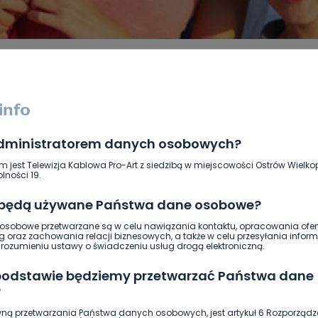
administratorem danych osobowych?
DUKACJA
GOSPODARKA I FINANSE
HISTORIA
KORONAWI
ĄD
ŚRODOWISKO
WASZE INFO
WSZYSTKICH ŚWIĘTYCH
m jest Telewizja Kablowa Pro-Art z siedzibą w miejscowości Ostrów Wielkop
lności 19.
 będą używane Państwa dane osobowe?
sobowe przetwarzane są w celu nawiązania kontaktu, opracowania ofert
g oraz zachowania relacji biznesowych, a także w celu przesyłania inform
ozumieniu ustawy o świadczeniu usług drogą elektroniczną.
 podstawie będziemy przetwarzać Państwa dane
?
ną przetwarzania Państwa danych osobowych, jest artykuł 6 Rozporządz