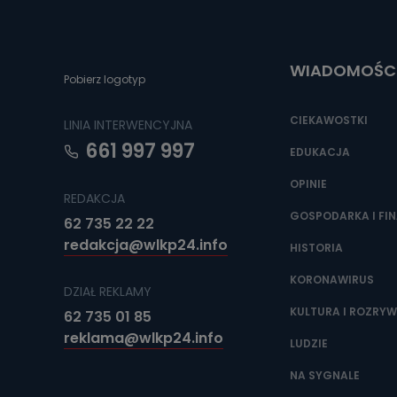
Do czasu wycof
uzasadnionego
Jakie da
WIADOMOŚC
Pobierz logotyp
Przetwarzane 
Państwa (lub z
źródeł publiczn
CIEKAWOSTKI
LINIA INTERWENCYJNA
adres korespo
oraz partnerzy
661 997 997
EDUKACJA
Jak skont
OPINIE
REDAKCJA
Można to zrob
poczta@tvproar
GOSPODARKA I FI
62 735 22 22
redakcja@wlkp24.info
HISTORIA
KORONAWIRUS
DZIAŁ REKLAMY
KULTURA I ROZRY
62 735 01 85
reklama@wlkp24.info
LUDZIE
NA SYGNALE