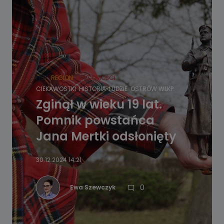
HOT
REGION
WIADOMOŚCI
CIEKAWOSTKI
HISTORIA
LUDZIE
OSTRÓW WLKP.
Zginął w wieku 19 lat.
Pomnik powstańca
Jana Mertki odsłonięty
30.12.2024 14:21
0
Ewa Szewczyk