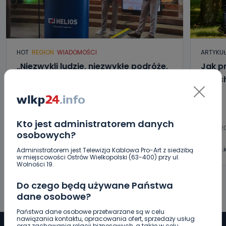
HOT
REGION
WIADOMOŚCI
ARTYKU
„Niezwykli ludzie, niezwykłe podróże,
Jak p
niezwykłe historie!”. Odyseja
letni
Antonińska – dzień pierwszy [FOTO]
06.08.2026 20:13
Kto jest administratorem danych
06.08.2
osobowych?
0
Aleksandra Barczak
wlkp24.
Administratorem jest Telewizja Kablowa Pro-Art z siedzibą
w miejscowości Ostrów Wielkopolski (63-400) przy ul.
Wolności 19.
Do czego będą używane Państwa
dane osobowe?
Państwa dane osobowe przetwarzane są w celu
nawiązania kontaktu, opracowania ofert, sprzedaży usług
oraz zachowania relacji biznesowych, a także w celu