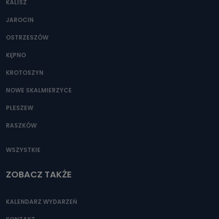
KALISZ
Można to zrobić pod numerem telefonu 62 735-51-05 lub
e-mailowo pod adresem: poczta@tvproart.pl
JAROCIN
OSTRZESZÓW
KĘPNO
KROTOSZYN
NOWE SKALMIERZYCE
PLESZEW
RASZKÓW
WSZYSTKIE
ZOBACZ TAKŻE
KALENDARZ WYDARZEŃ