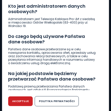
Kto jest administratorem danych
osobowych?
Pobierz logotyp
Administratorem jest Telewizja Kablowa Pro-Art z siedzibą
w miejscowości Ostrów Wielkopolski (63-400) przy ul.
Wolności 19.
LINIA INTERWENCYJNA
Do czego będą używane Państwa
661 997 997
dane osobowe?
Państwa dane osobowe przetwarzane są w celu
REDAKCJA
nawiązania kontaktu, opracowania ofert, sprzedaży usług
oraz zachowania relacji biznesowych, a także w celu
62 735 22 22
redakcja@wlkp24.info
przesyłania informacji handlowych w rozumieniu ustawy
o świadczeniu usług drogą elektroniczną.
DZIAŁ REKLAMY
Na jakiej podstawie będziemy
62 735 01 85
reklama@wlkp24.info
przetwarzać Państwa dane osobowe?
Podstawą prawną przetwarzania Państwa danych
osobowych, jest artykuł 6 Rozporządzenia Parlamentu
WIADOMOŚCI
Europejskiego i Rady (UE) 2016/679 z dnia 27 kwietnia 2016
r. w sprawie ochrony osób fizycznych w związku z
przetwarzaniem danych osobowych w sprawie
AKCEPTUJE
POLITYKA PRYWATNOŚCI
swobodnego przepływu takich danych oraz uchylenia
CIEKAWOSTKI
dyrektywy 95/46/WE (RODO).