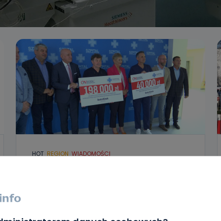
HOT
REGION
WIADOMOŚCI
Blisko ćwierć miliona dla kardiologii i
ortopedii. O co wzbogacą się
oddziały?
14.09.2023 17:11