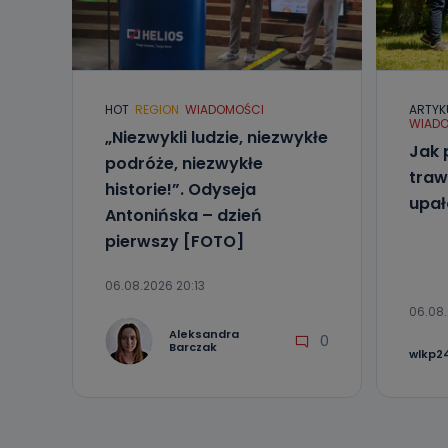
Kiedy i 
Telewizja Kablo
19 nie przekaz
wykorzystywan
Co mogą 
HOT
REGION
WIADOMOŚCI
ARTYK
WIADO
Po wyrażeniu 
„Niezwykli ludzie, niezwykłe
Telewizji Kablo
Jak 
podróże, niezwykłe
19 dostępu do 
traw
ich sprostowan
historie!”. Odyseja
sprzeciwu wobe
upa
Antonińska – dzień
Do kiedy
pierwszy [FOTO]
Do czasu wycof
uzasadnionego
06.08.2026 20:13
06.08.
Jakie da
Aleksandra
0
Przetwarzane 
Barczak
wlkp24
Państwa (lub z
źródeł publiczn
adres korespo
oraz partnerzy
Jak skont