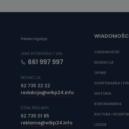
Można to zrob
poczta@tvproar
WIADOMOŚC
Pobierz logotyp
CIEKAWOSTKI
LINIA INTERWENCYJNA
661 997 997
EDUKACJA
OPINIE
REDAKCJA
GOSPODARKA I FI
62 735 22 22
redakcja@wlkp24.info
HISTORIA
KORONAWIRUS
DZIAŁ REKLAMY
KULTURA I ROZRY
62 735 01 85
reklama@wlkp24.info
LUDZIE