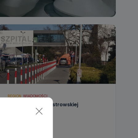
REGION
WIADOMOŚCI
Koronawirus na ostrowskiej
kardiologii
04.10.2020 14:52