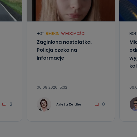
l. Wolności
e
HOT
REGION
WIADOMOŚCI
HOT
ania od
Zaginiona nastolatka.
Mia
. Wolności
Policja czeka na
od
że żądania
enia
informacje
wyj
kal
06.08.2026 15:32
06.0
2
0
Arleta Zeidler
nio od
brane ze
taktowy,
racownicy