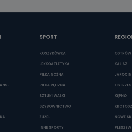
ić pod numerem telefonu 62 735-51-05 lub e-mailowo pod adresem:
t.pl
I
SPORT
REGIO
KOSZYKÓWKA
OSTRÓW 
LEKKOATLETYKA
KALISZ
PIŁKA NOŻNA
JAROCIN
NANSE
PIŁKA RĘCZNA
OSTRZE
SZTUKI WALKI
KĘPNO
SZYBOWNICTWO
KROTOS
WKA
ŻUŻEL
NOWE SK
INNE SPORTY
PLESZEW