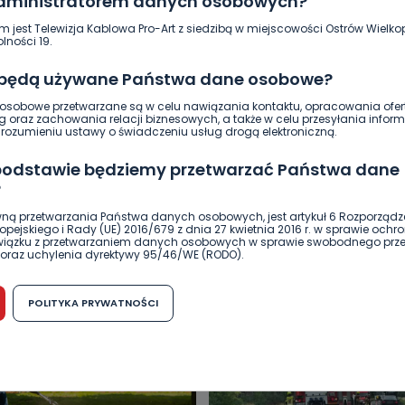
administratorem danych osobowych?
m jest Telewizja Kablowa Pro-Art z siedzibą w miejscowości Ostrów Wielkop
4
Ewa Szewczyk
lności 19.
 będą używane Państwa dane osobowe?
sobowe przetwarzane są w celu nawiązania kontaktu, opracowania ofert
g oraz zachowania relacji biznesowych, a także w celu przesyłania inform
ozumieniu ustawy o świadczeniu usług drogą elektroniczną.
 podstawie będziemy przetwarzać Państwa dane
?
ną przetwarzania Państwa danych osobowych, jest artykuł 6 Rozporządz
DUKACJA
GOSPODARKA I FINANSE
HISTORIA
KORONAWI
pejskiego i Rady (UE) 2016/679 z dnia 27 kwietnia 2016 r. w sprawie ochr
związku z przetwarzaniem danych osobowych w sprawie swobodnego prz
ĄD
ŚRODOWISKO
WASZE INFO
WSZYSTKICH ŚWIĘTYCH
oraz uchylenia dyrektywy 95/46/WE (RODO).
możliwość cofnięcia zgody?
POLITYKA PRYWATNOŚCI
h osobowych jest dobrowolne, nie jest wymogiem ustawowym lub umo
runku zawarcia umowy. Cofnięcie zgody jest możliwe na każdym etapie i ni
dnymi negatywnymi konsekwencjami. Cofnięcia zgody można dokonać w
 (e-mail, poczta tradycyjna) tak, aby dotarła do wiadomości Telewizji 
ibą w miejscowości Ostrów Wielkopolski (63-400) przy ul. Wolności 19.