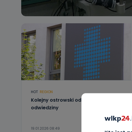
HOT
REGION
Kolejny ostrowski oddział wstrzymuje
odwiedziny
19.01.2026 08:49