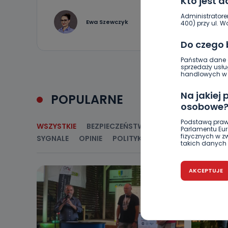
Kto jest 
Administratore
0
Ewa Szewczyk
400) przy ul. Wo
Do czego
Państwa dane o
sprzedaży usłu
handlowych w r
Na jakiej
POPULARNE
osobowe
Podstawą praw
WSZYSTKIE
BEZPIECZEŃSTWO
CIEKAWOSTKI
E
Parlamentu Euro
fizycznych w 
SYGNALE
OPINIE
POLITYKA
RELIGIA
SAMORZ
takich danych 
Czy jest 
AKCEPTUJE
Podanie danyc
nie stanowi wa
związane z ża
wybrany sposób
Pro-Art z siedz