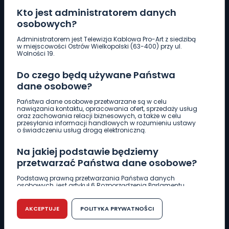
Kto jest administratorem danych
osobowych?
Pobierz logotyp
Administratorem jest Telewizja Kablowa Pro-Art z siedzibą
w miejscowości Ostrów Wielkopolski (63-400) przy ul.
Wolności 19.
LINIA INTERWENCYJNA
Do czego będą używane Państwa
661 997 997
dane osobowe?
Państwa dane osobowe przetwarzane są w celu
REDAKCJA
nawiązania kontaktu, opracowania ofert, sprzedaży usług
oraz zachowania relacji biznesowych, a także w celu
62 735 22 22
redakcja@wlkp24.info
przesyłania informacji handlowych w rozumieniu ustawy
o świadczeniu usług drogą elektroniczną.
DZIAŁ REKLAMY
Na jakiej podstawie będziemy
62 735 01 85
reklama@wlkp24.info
przetwarzać Państwa dane osobowe?
Podstawą prawną przetwarzania Państwa danych
osobowych, jest artykuł 6 Rozporządzenia Parlamentu
WIADOMOŚCI
Europejskiego i Rady (UE) 2016/679 z dnia 27 kwietnia 2016
r. w sprawie ochrony osób fizycznych w związku z
przetwarzaniem danych osobowych w sprawie
AKCEPTUJE
POLITYKA PRYWATNOŚCI
swobodnego przepływu takich danych oraz uchylenia
CIEKAWOSTKI
dyrektywy 95/46/WE (RODO).