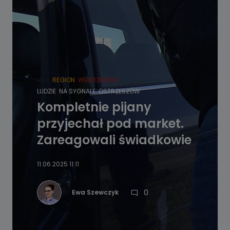
HOT
REGION
WIADOMOŚCI
LUDZIE
NA SYGNALE
OSTRZESZÓW
Kompletnie pijany
przyjechał pod market.
Zareagowali świadkowie
11.06.2025 11:11
0
Ewa Szewczyk