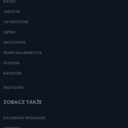
KALISZ
Można to zrobić pod numerem telefonu 62 735-51-05 lub
e-mailowo pod adresem: poczta@tvproart.pl
JAROCIN
OSTRZESZÓW
KĘPNO
KROTOSZYN
NOWE SKALMIERZYCE
PLESZEW
RASZKÓW
WSZYSTKIE
ZOBACZ TAKŻE
KALENDARZ WYDARZEŃ