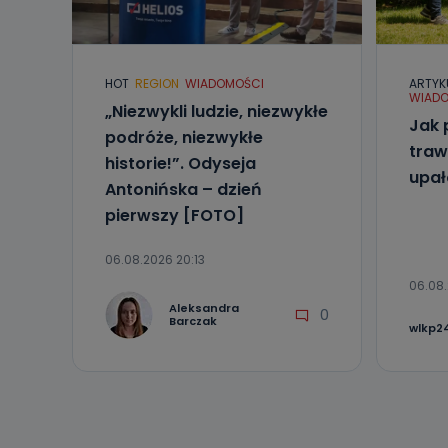
Telewizja Kablo
19 nie przekaz
wykorzystywan
HOT
REGION
WIADOMOŚCI
ARTYK
Co mogą 
WIADO
„Niezwykli ludzie, niezwykłe
Po wyrażeniu 
Jak 
Telewizji Kablo
podróże, niezwykłe
19 dostępu do 
traw
historie!”. Odyseja
ich sprostowan
upa
sprzeciwu wobe
Antonińska – dzień
pierwszy [FOTO]
Do kiedy
Do czasu wycof
06.08.2026 20:13
uzasadnionego
06.08.
Jakie da
Aleksandra
0
Barczak
wlkp24
Przetwarzane 
Państwa (lub z
źródeł publiczn
adres korespo
oraz partnerzy
Jak skont