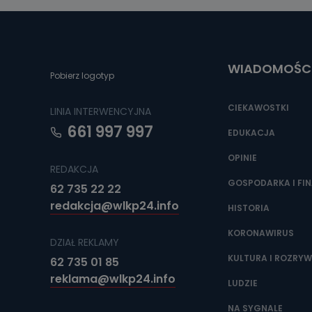
Można to zrob
poczta@tvproar
WIADOMOŚC
Pobierz logotyp
CIEKAWOSTKI
LINIA INTERWENCYJNA
661 997 997
EDUKACJA
OPINIE
REDAKCJA
GOSPODARKA I FI
62 735 22 22
redakcja@wlkp24.info
HISTORIA
KORONAWIRUS
DZIAŁ REKLAMY
KULTURA I ROZRY
62 735 01 85
reklama@wlkp24.info
LUDZIE
NA SYGNALE