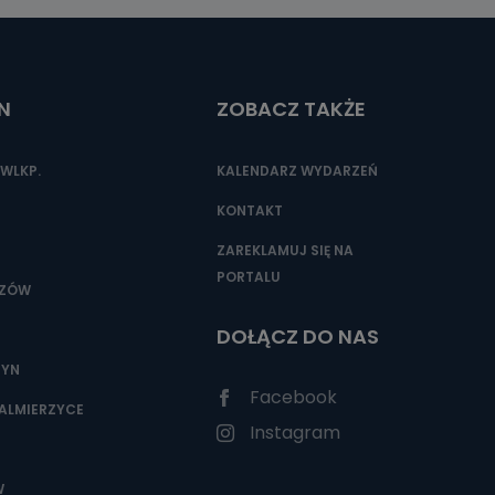
N
ZOBACZ TAKŻE
WLKP.
KALENDARZ WYDARZEŃ
KONTAKT
ZAREKLAMUJ SIĘ NA
PORTALU
SZÓW
DOŁĄCZ DO NAS
ZYN
Facebook
ALMIERZYCE
Instagram
W