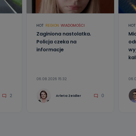
l. Wolności
e
HOT
REGION
WIADOMOŚCI
HOT
Zaginiona nastolatka.
Mia
ania od
. Wolności
Policja czeka na
od
że żądania
informacje
wyj
enia
kal
06.08.2026 15:32
06.0
2
0
Arleta Zeidler
nio od
brane ze
taktowy,
racownicy