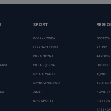
ić pod numerem telefonu 62 735-51-05 lub e-mailowo pod adresem:
t.pl
I
SPORT
REGIO
KOSZYKÓWKA
OSTRÓW 
LEKKOATLETYKA
KALISZ
PIŁKA NOŻNA
JAROCIN
NANSE
PIŁKA RĘCZNA
OSTRZE
SZTUKI WALKI
KĘPNO
SZYBOWNICTWO
KROTOS
WKA
ŻUŻEL
NOWE SK
INNE SPORTY
PLESZEW
RASZKÓ