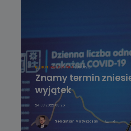
REGION
WIADOMOŚCI
ZDROWIE
Znamy termin zniesi
wyjątek
24.03.2022 08:26
4
Sebastian Matyszczak