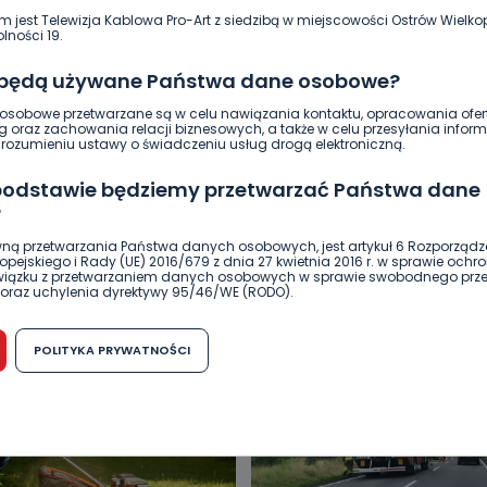
m jest Telewizja Kablowa Pro-Art z siedzibą w miejscowości Ostrów Wielkop
lności 19.
 będą używane Państwa dane osobowe?
sobowe przetwarzane są w celu nawiązania kontaktu, opracowania ofert
g oraz zachowania relacji biznesowych, a także w celu przesyłania inform
ozumieniu ustawy o świadczeniu usług drogą elektroniczną.
 podstawie będziemy przetwarzać Państwa dane
?
DUKACJA
GOSPODARKA I FINANSE
HISTORIA
KORONAWI
ną przetwarzania Państwa danych osobowych, jest artykuł 6 Rozporządz
pejskiego i Rady (UE) 2016/679 z dnia 27 kwietnia 2016 r. w sprawie ochr
ĄD
ŚRODOWISKO
WASZE INFO
WSZYSTKICH ŚWIĘTYCH
związku z przetwarzaniem danych osobowych w sprawie swobodnego prz
oraz uchylenia dyrektywy 95/46/WE (RODO).
możliwość cofnięcia zgody?
POLITYKA PRYWATNOŚCI
h osobowych jest dobrowolne, nie jest wymogiem ustawowym lub umo
runku zawarcia umowy. Cofnięcie zgody jest możliwe na każdym etapie i ni
dnymi negatywnymi konsekwencjami. Cofnięcia zgody można dokonać w
 (e-mail, poczta tradycyjna) tak, aby dotarła do wiadomości Telewizji 
ibą w miejscowości Ostrów Wielkopolski (63-400) przy ul. Wolności 19.
komu możemy przekazać Państwa dane?