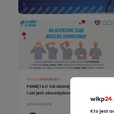
REGION
WIADOMOŚCI
PAMIĘTAJ! Od dzisiaj zakrywanie nosa
i ust jest obowiązkowe!
16.04.2020 06:16
Kto jest 