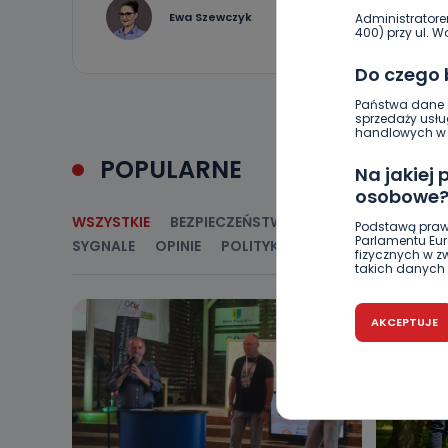
11
Ewa Szewczyk
Administratore
400) przy ul. Wo
Do czego
Państwa dane o
sprzedaży usłu
handlowych w r
POPULARNE
Na jakiej
osobowe
WSZYSTKIE
BEZPIECZEŃSTWO
CIEKAWOSTKI
E
Podstawą praw
Parlamentu Euro
SYGNALE
OPINIE
POLITYKA
RELIGIA
SAMORZ
fizycznych w 
takich danych 
Czy jest 
AKCEPTUJE
Podanie danyc
nie stanowi wa
związane z ża
wybrany sposób
Pro-Art z siedz
Kiedy i 