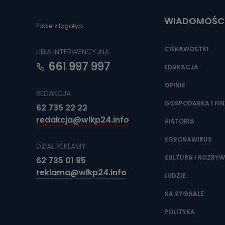
uzasadnionego
WIADOMOŚC
Jakie da
Pobierz logotyp
Przetwarzane 
Państwa (lub z
CIEKAWOSTKI
LINIA INTERWENCYJNA
źródeł publiczn
adres korespo
661 997 997
EDUKACJA
oraz partnerzy
OPINIE
Jak skont
REDAKCJA
GOSPODARKA I FI
Można to zrob
62 735 22 22
poczta@tvproar
redakcja@wlkp24.info
HISTORIA
KORONAWIRUS
DZIAŁ REKLAMY
KULTURA I ROZRY
62 735 01 85
reklama@wlkp24.info
LUDZIE
NA SYGNALE
POLITYKA