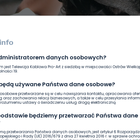
administratorem danych osobowych?
DUKACJA
GOSPODARKA I FINANSE
HISTORIA
KORONAWI
m jest Telewizja Kablowa Pro-Art z siedzibą w miejscowości Ostrów Wielkop
ĄD
ŚRODOWISKO
WASZE INFO
WSZYSTKICH ŚWIĘTYCH
lności 19.
 będą używane Państwa dane osobowe?
sobowe przetwarzane są w celu nawiązania kontaktu, opracowania ofert
g oraz zachowania relacji biznesowych, a także w celu przesyłania inform
ozumieniu ustawy o świadczeniu usług drogą elektroniczną.
 podstawie będziemy przetwarzać Państwa dane
?
ną przetwarzania Państwa danych osobowych, jest artykuł 6 Rozporządz
pejskiego i Rady (UE) 2016/679 z dnia 27 kwietnia 2016 r. w sprawie ochr