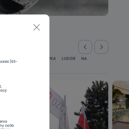
RUS
KULTURA I ROZRYWKA
LUDZIE
NA
olski (63-
WYWIADY
ZDROWIE
,
acji
enia
ony osób