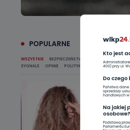
POPULARNE
Kto jest 
WSZYSTKIE
BEZPIECZEŃSTWO
CIEKAWOSTKI
E
Administratore
SYGNALE
OPINIE
POLITYKA
RELIGIA
SAMORZ
400) przy ul. Wo
Do czego
Państwa dane o
sprzedaży usłu
handlowych w r
Na jakiej
osobowe
Podstawą praw
Parlamentu Euro