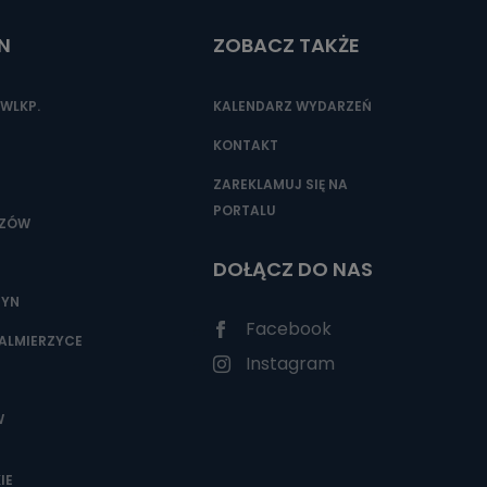
N
ZOBACZ TAKŻE
nio od
brane ze
WLKP.
KALENDARZ WYDARZEŃ
taktowy,
racownicy
KONTAKT
ZAREKLAMUJ SIĘ NA
PORTALU
SZÓW
DOŁĄCZ DO NAS
ZYN
Facebook
ALMIERZYCE
Instagram
W
IE