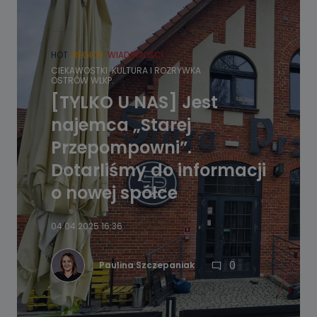
HOT
REGION
WIADOMOŚCI
CIEKAWOSTKI
KULTURA I ROZRYWKA
OSTRÓW WLKP.
[TYLKO U NAS] Jest
najemca „Starej
Przepompowni”.
Dotarliśmy do informacji
o nowej spółce
04.04.2025 16:36
0
Paulina Szczepaniak