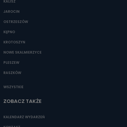
KALISZ
Można to zrobić pod numerem telefonu 62 735-51-05 lub
e-mailowo pod adresem: poczta@tvproart.pl
JAROCIN
OSTRZESZÓW
KĘPNO
KROTOSZYN
NOWE SKALMIERZYCE
PLESZEW
RASZKÓW
WSZYSTKIE
ZOBACZ TAKŻE
KALENDARZ WYDARZEŃ