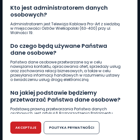
Kto jest administratorem danych
osobowych?
Pobierz logotyp
Administratorem jest Telewizja Kablowa Pro-Art z siedzibą
w miejscowości Ostrów Wielkopolski (63-400) przy ul.
Wolności 19.
LINIA INTERWENCYJNA
Do czego będą używane Państwa
661 997 997
dane osobowe?
Państwa dane osobowe przetwarzane są w celu
REDAKCJA
nawiązania kontaktu, opracowania ofert, sprzedaży usług
oraz zachowania relacji biznesowych, a także w celu
62 735 22 22
redakcja@wlkp24.info
przesyłania informacji handlowych w rozumieniu ustawy
o świadczeniu usług drogą elektroniczną.
DZIAŁ REKLAMY
Na jakiej podstawie będziemy
62 735 01 85
reklama@wlkp24.info
przetwarzać Państwa dane osobowe?
Podstawą prawną przetwarzania Państwa danych
osobowych, jest artykuł 6 Rozporządzenia Parlamentu
WIADOMOŚCI
Europejskiego i Rady (UE) 2016/679 z dnia 27 kwietnia 2016
r. w sprawie ochrony osób fizycznych w związku z
przetwarzaniem danych osobowych w sprawie
AKCEPTUJE
POLITYKA PRYWATNOŚCI
swobodnego przepływu takich danych oraz uchylenia
CIEKAWOSTKI
dyrektywy 95/46/WE (RODO).