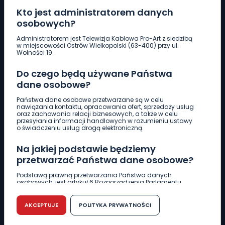
Kto jest administratorem danych
osobowych?
Pobierz logotyp
Administratorem jest Telewizja Kablowa Pro-Art z siedzibą
w miejscowości Ostrów Wielkopolski (63-400) przy ul.
Wolności 19.
LINIA INTERWENCYJNA
Do czego będą używane Państwa
661 997 997
dane osobowe?
Państwa dane osobowe przetwarzane są w celu
REDAKCJA
nawiązania kontaktu, opracowania ofert, sprzedaży usług
oraz zachowania relacji biznesowych, a także w celu
62 735 22 22
redakcja@wlkp24.info
przesyłania informacji handlowych w rozumieniu ustawy
o świadczeniu usług drogą elektroniczną.
DZIAŁ REKLAMY
Na jakiej podstawie będziemy
62 735 01 85
reklama@wlkp24.info
przetwarzać Państwa dane osobowe?
Podstawą prawną przetwarzania Państwa danych
osobowych, jest artykuł 6 Rozporządzenia Parlamentu
WIADOMOŚCI
Europejskiego i Rady (UE) 2016/679 z dnia 27 kwietnia 2016
r. w sprawie ochrony osób fizycznych w związku z
przetwarzaniem danych osobowych w sprawie
AKCEPTUJE
POLITYKA PRYWATNOŚCI
swobodnego przepływu takich danych oraz uchylenia
CIEKAWOSTKI
dyrektywy 95/46/WE (RODO).