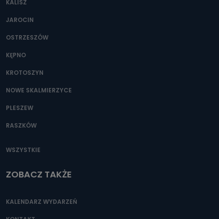
KALISZ
Można to zrobić pod numerem telefonu 62 735-51-05 lub
e-mailowo pod adresem: poczta@tvproart.pl
JAROCIN
OSTRZESZÓW
KĘPNO
KROTOSZYN
NOWE SKALMIERZYCE
PLESZEW
RASZKÓW
WSZYSTKIE
ZOBACZ TAKŻE
KALENDARZ WYDARZEŃ