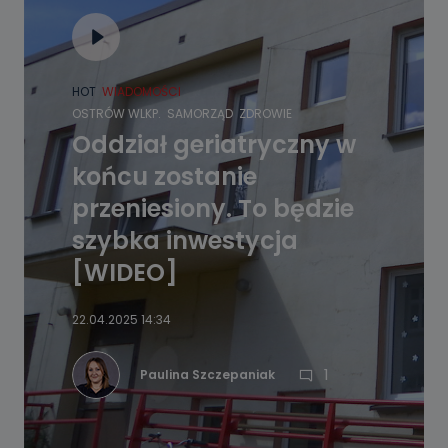
HOT
WIADOMOŚCI
OSTRÓW WLKP.
SAMORZĄD
ZDROWIE
Oddział geriatryczny w
końcu zostanie
przeniesiony. To będzie
szybka inwestycja
[WIDEO]
22.04.2025 14:34
1
Paulina Szczepaniak