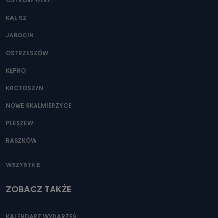
danych osobowych?
OSTRÓW WLKP.
Można to zrobić pod numerem telefonu 62 735-51-05 lub
KALISZ
e-mailowo pod adresem: poczta@tvproart.pl
JAROCIN
OSTRZESZÓW
KĘPNO
KROTOSZYN
NOWE SKALMIERZYCE
PLESZEW
RASZKÓW
WSZYSTKIE
ZOBACZ TAKŻE
KALENDARZ WYDARZEŃ