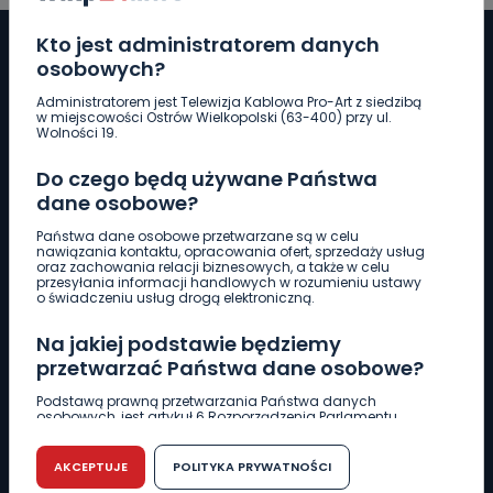
Kto jest administratorem danych
osobowych?
Administratorem jest Telewizja Kablowa Pro-Art z siedzibą
Pobierz logotyp
w miejscowości Ostrów Wielkopolski (63-400) przy ul.
Wolności 19.
LINIA INTERWENCYJNA
Do czego będą używane Państwa
661 997 997
dane osobowe?
Państwa dane osobowe przetwarzane są w celu
nawiązania kontaktu, opracowania ofert, sprzedaży usług
REDAKCJA
oraz zachowania relacji biznesowych, a także w celu
przesyłania informacji handlowych w rozumieniu ustawy
62 735 22 22
redakcja@wlkp24.info
o świadczeniu usług drogą elektroniczną.
Na jakiej podstawie będziemy
DZIAŁ REKLAMY
przetwarzać Państwa dane osobowe?
62 735 01 85
reklama@wlkp24.info
Podstawą prawną przetwarzania Państwa danych
osobowych, jest artykuł 6 Rozporządzenia Parlamentu
Europejskiego i Rady (UE) 2016/679 z dnia 27 kwietnia 2016
WIADOMOŚCI
r. w sprawie ochrony osób fizycznych w związku z
przetwarzaniem danych osobowych w sprawie
AKCEPTUJE
POLITYKA PRYWATNOŚCI
swobodnego przepływu takich danych oraz uchylenia