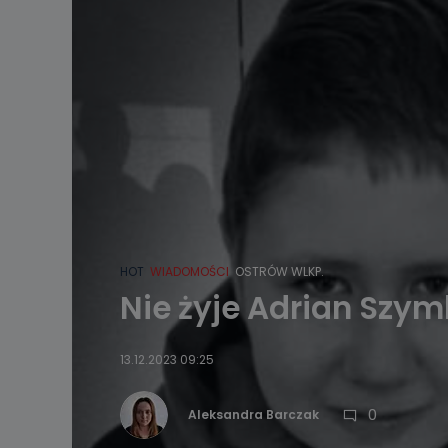
HOT
WIADOMOŚCI
OSTRÓW WLKP.
Nie żyje Adrian Szy
13.12.2023 09:25
0
Aleksandra Barczak