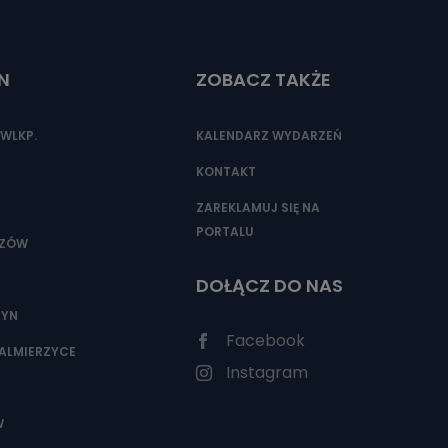
N
ZOBACZ TAKŻE
nio od
brane ze
taktowy,
WLKP.
KALENDARZ WYDARZEŃ
racownicy
KONTAKT
ZAREKLAMUJ SIĘ NA
PORTALU
SZÓW
DOŁĄCZ DO NAS
ZYN
Facebook
ALMIERZYCE
Instagram
W