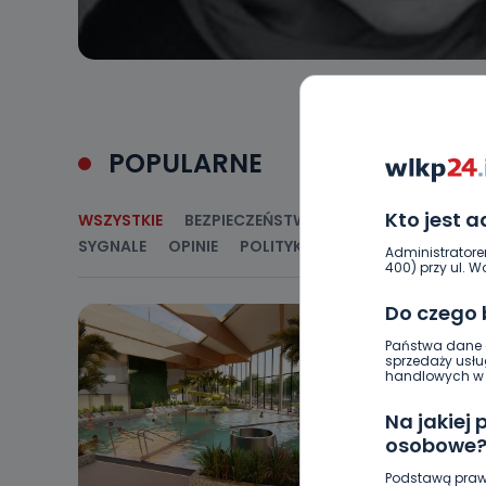
POPULARNE
Kto jest 
WSZYSTKIE
BEZPIECZEŃSTWO
CIEKAWOSTKI
E
SYGNALE
OPINIE
POLITYKA
RELIGIA
SAMORZ
Administratore
400) przy ul. Wo
Do czego
Państwa dane o
sprzedaży usłu
handlowych w r
Na jakiej
osobowe
Podstawą praw