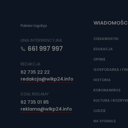
Do czasu wycof
uzasadnionego
Jakie da
WIADOMOŚC
Pobierz logotyp
Przetwarzane 
Państwa (lub z
źródeł publiczn
CIEKAWOSTKI
LINIA INTERWENCYJNA
adres korespo
oraz partnerzy
661 997 997
EDUKACJA
Jak skont
OPINIE
REDAKCJA
Można to zrob
poczta@tvproar
GOSPODARKA I FI
62 735 22 22
redakcja@wlkp24.info
HISTORIA
KORONAWIRUS
DZIAŁ REKLAMY
KULTURA I ROZRY
62 735 01 85
reklama@wlkp24.info
LUDZIE
NA SYGNALE