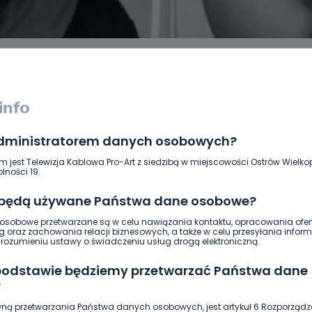
administratorem danych osobowych?
DUKACJA
GOSPODARKA I FINANSE
HISTORIA
KORONAWI
ĄD
ŚRODOWISKO
WASZE INFO
WSZYSTKICH ŚWIĘTYCH
m jest Telewizja Kablowa Pro-Art z siedzibą w miejscowości Ostrów Wielkop
lności 19.
 będą używane Państwa dane osobowe?
sobowe przetwarzane są w celu nawiązania kontaktu, opracowania ofert
g oraz zachowania relacji biznesowych, a także w celu przesyłania inform
ozumieniu ustawy o świadczeniu usług drogą elektroniczną.
 podstawie będziemy przetwarzać Państwa dane
?
ną przetwarzania Państwa danych osobowych, jest artykuł 6 Rozporządz