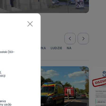
RUS
KULTURA I ROZRYWKA
LUDZIE
NA
olski (63-
WYWIADY
ZDROWIE
,
acji
enia
ony osób