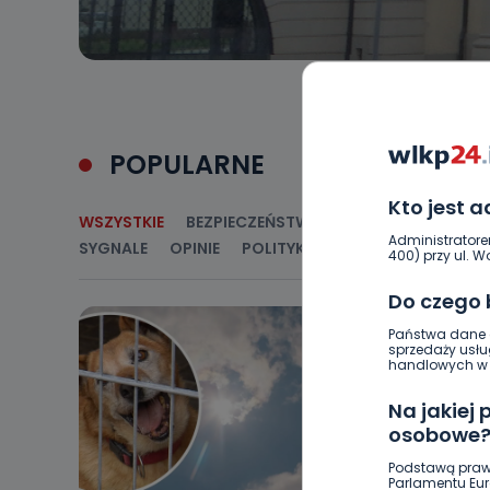
POPULARNE
Kto jest 
WSZYSTKIE
BEZPIECZEŃSTWO
CIEKAWOSTKI
E
Administratore
SYGNALE
OPINIE
POLITYKA
RELIGIA
SAMORZ
400) przy ul. Wo
Do czego
Państwa dane o
sprzedaży usłu
handlowych w r
Na jakiej
osobowe
Podstawą praw
Parlamentu Euro