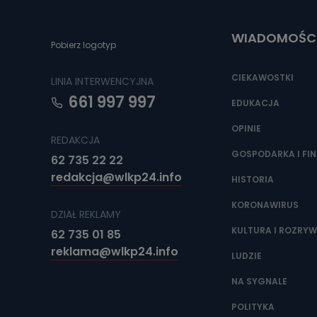
Do czasu wycof
uzasadnionego
WIADOMOŚC
Jakie da
Pobierz logotyp
Przetwarzane 
Państwa (lub z
CIEKAWOSTKI
LINIA INTERWENCYJNA
źródeł publiczn
adres korespo
661 997 997
oraz partnerzy
EDUKACJA
OPINIE
Jak skont
REDAKCJA
Można to zrob
GOSPODARKA I FI
62 735 22 22
poczta@tvproar
redakcja@wlkp24.info
HISTORIA
KORONAWIRUS
DZIAŁ REKLAMY
KULTURA I ROZRY
62 735 01 85
reklama@wlkp24.info
LUDZIE
NA SYGNALE
POLITYKA