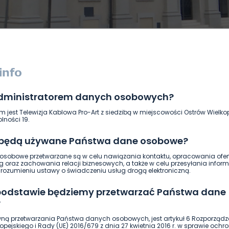
administratorem danych osobowych?
DUKACJA
GOSPODARKA I FINANSE
HISTORIA
KORONAWI
m jest Telewizja Kablowa Pro-Art z siedzibą w miejscowości Ostrów Wielkop
ĄD
ŚRODOWISKO
WASZE INFO
WSZYSTKICH ŚWIĘTYCH
lności 19.
 będą używane Państwa dane osobowe?
sobowe przetwarzane są w celu nawiązania kontaktu, opracowania ofert
g oraz zachowania relacji biznesowych, a także w celu przesyłania inform
ozumieniu ustawy o świadczeniu usług drogą elektroniczną.
 podstawie będziemy przetwarzać Państwa dane
?
ną przetwarzania Państwa danych osobowych, jest artykuł 6 Rozporządz
pejskiego i Rady (UE) 2016/679 z dnia 27 kwietnia 2016 r. w sprawie ochr