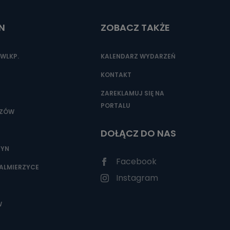
N
ZOBACZ TAKŻE
nio od
brane ze
WLKP.
KALENDARZ WYDARZEŃ
taktowy,
racownicy
KONTAKT
ZAREKLAMUJ SIĘ NA
PORTALU
SZÓW
DOŁĄCZ DO NAS
ZYN
Facebook
ALMIERZYCE
Instagram
W