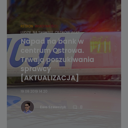
REGION
WIADOMOŚCI
LUDZIE
NA SYGNALE
OSTRÓW WLKP.
Napad na bank w
centrum Ostrowa.
Trwają poszukiwania
sprawcy
[AKTUALIZACJA]
19.08.2019 14:20
8
Ewa Szewczyk