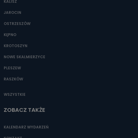
KALISZ
Można to zrobić pod numerem telefonu 62 735-51-05 lub
e-mailowo pod adresem: poczta@tvproart.pl
JAROCIN
OSTRZESZÓW
KĘPNO
KROTOSZYN
NOWE SKALMIERZYCE
PLESZEW
RASZKÓW
WSZYSTKIE
ZOBACZ TAKŻE
KALENDARZ WYDARZEŃ