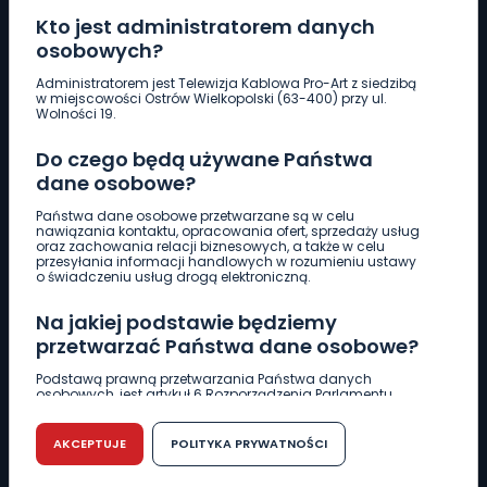
Kto jest administratorem danych
osobowych?
Pobierz logotyp
Administratorem jest Telewizja Kablowa Pro-Art z siedzibą
w miejscowości Ostrów Wielkopolski (63-400) przy ul.
Wolności 19.
LINIA INTERWENCYJNA
Do czego będą używane Państwa
661 997 997
dane osobowe?
Państwa dane osobowe przetwarzane są w celu
REDAKCJA
nawiązania kontaktu, opracowania ofert, sprzedaży usług
oraz zachowania relacji biznesowych, a także w celu
62 735 22 22
redakcja@wlkp24.info
przesyłania informacji handlowych w rozumieniu ustawy
o świadczeniu usług drogą elektroniczną.
DZIAŁ REKLAMY
Na jakiej podstawie będziemy
62 735 01 85
reklama@wlkp24.info
przetwarzać Państwa dane osobowe?
Podstawą prawną przetwarzania Państwa danych
osobowych, jest artykuł 6 Rozporządzenia Parlamentu
WIADOMOŚCI
Europejskiego i Rady (UE) 2016/679 z dnia 27 kwietnia 2016
r. w sprawie ochrony osób fizycznych w związku z
przetwarzaniem danych osobowych w sprawie
AKCEPTUJE
POLITYKA PRYWATNOŚCI
swobodnego przepływu takich danych oraz uchylenia
CIEKAWOSTKI
dyrektywy 95/46/WE (RODO).