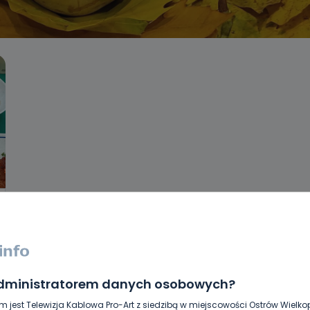
administratorem danych osobowych?
m jest Telewizja Kablowa Pro-Art z siedzibą w miejscowości Ostrów Wielkop