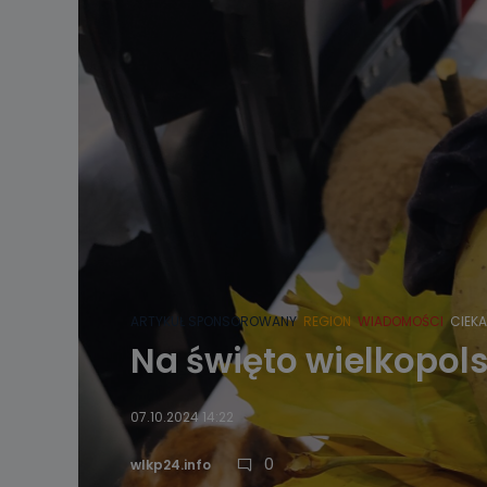
ARTYKUŁ SPONSOROWANY
REGION
WIADOMOŚCI
CIEK
Na święto wielkopols
07.10.2024 14:22
0
wlkp24.info