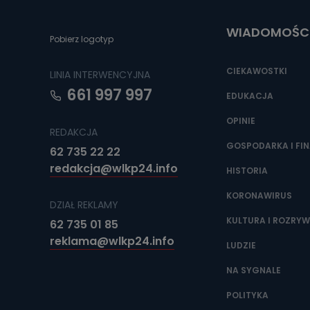
poczta@tvproar
WIADOMOŚC
Pobierz logotyp
CIEKAWOSTKI
LINIA INTERWENCYJNA
661 997 997
EDUKACJA
OPINIE
REDAKCJA
GOSPODARKA I FI
62 735 22 22
redakcja@wlkp24.info
HISTORIA
KORONAWIRUS
DZIAŁ REKLAMY
KULTURA I ROZRY
62 735 01 85
reklama@wlkp24.info
LUDZIE
NA SYGNALE
POLITYKA