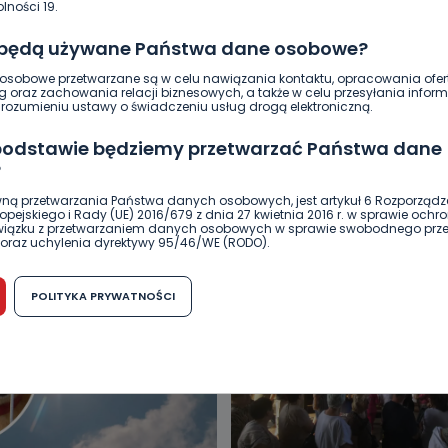
lności 19.
 będą używane Państwa dane osobowe?
sobowe przetwarzane są w celu nawiązania kontaktu, opracowania ofert
g oraz zachowania relacji biznesowych, a także w celu przesyłania inform
ozumieniu ustawy o świadczeniu usług drogą elektroniczną.
 podstawie będziemy przetwarzać Państwa dane
?
DUKACJA
GOSPODARKA I FINANSE
HISTORIA
KORONAWI
ną przetwarzania Państwa danych osobowych, jest artykuł 6 Rozporządz
pejskiego i Rady (UE) 2016/679 z dnia 27 kwietnia 2016 r. w sprawie ochr
ĄD
ŚRODOWISKO
WASZE INFO
WSZYSTKICH ŚWIĘTYCH
związku z przetwarzaniem danych osobowych w sprawie swobodnego prz
oraz uchylenia dyrektywy 95/46/WE (RODO).
możliwość cofnięcia zgody?
POLITYKA PRYWATNOŚCI
h osobowych jest dobrowolne, nie jest wymogiem ustawowym lub umo
runku zawarcia umowy. Cofnięcie zgody jest możliwe na każdym etapie i ni
dnymi negatywnymi konsekwencjami. Cofnięcia zgody można dokonać w
 (e-mail, poczta tradycyjna) tak, aby dotarła do wiadomości Telewizji 
ibą w miejscowości Ostrów Wielkopolski (63-400) przy ul. Wolności 19.
komu możemy przekazać Państwa dane?
wa Pro-Art z siedzibą w miejscowości Ostrów Wielkopolski (63-400) przy u