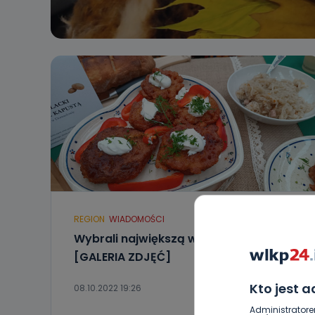
REGION
WIADOMOŚCI
Wybrali największą wielkopolską pyrę
[GALERIA ZDJĘĆ]
Kto jest 
08.10.2022 19:26
Administratore