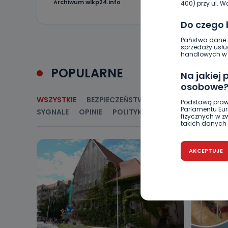
1
Archiwum wlkp24.info
400) przy ul. Wo
Do czego
Państwa dane o
sprzedaży usłu
handlowych w r
POPULARNE
Na jakiej
osobowe
WSZYSTKIE
BEZPIECZEŃSTWO
CIEKAWOSTKI
E
Podstawą praw
Parlamentu Euro
SYGNALE
OPINIE
POLITYKA
RELIGIA
SAMORZ
fizycznych w 
takich danych 
Czy jest 
AKCEPTUJE
Podanie danyc
nie stanowi wa
związane z ża
wybrany sposób
Pro-Art z siedz
Kiedy i 
Telewizja Kablo