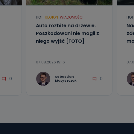
e
HOT
REGION
WIADOMOŚCI
HOT
Auto rozbite na drzewie.
Na
ania od
. Wolności
Poszkodowani nie mogli z
zd
że żądania
niego wyjść [FOTO]
mo
enia
07.08.2026 19:16
07.0
Sebastian
0
0
Matyszczak
nio od
brane ze
taktowy,
racownicy