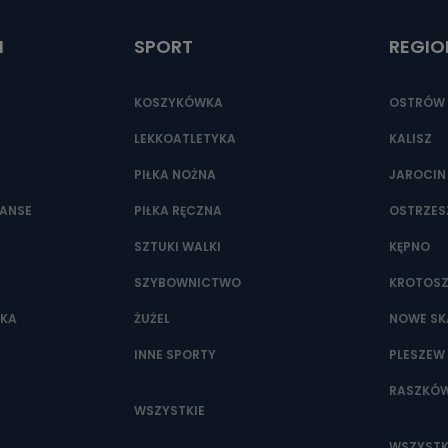
t.pl
I
SPORT
REGIO
KOSZYKÓWKA
OSTRÓW 
LEKKOATLETYKA
KALISZ
PIŁKA NOŻNA
JAROCIN
NANSE
PIŁKA RĘCZNA
OSTRZE
SZTUKI WALKI
KĘPNO
SZYBOWNICTWO
KROTOS
WKA
ŻUŻEL
NOWE SK
INNE SPORTY
PLESZEW
RASZKÓ
WSZYSTKIE
WSZYSTK