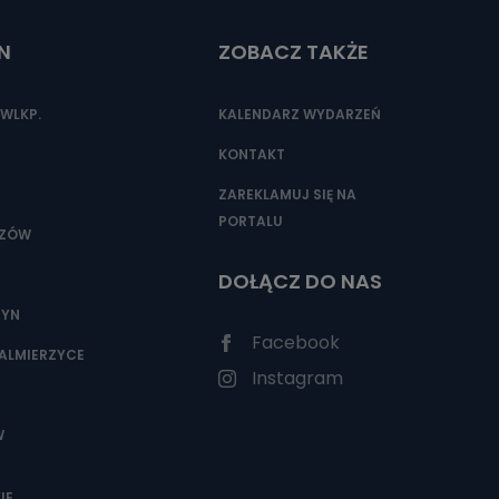
N
ZOBACZ TAKŻE
WLKP.
KALENDARZ WYDARZEŃ
KONTAKT
ZAREKLAMUJ SIĘ NA
PORTALU
SZÓW
DOŁĄCZ DO NAS
ZYN
Facebook
ALMIERZYCE
Instagram
W
IE