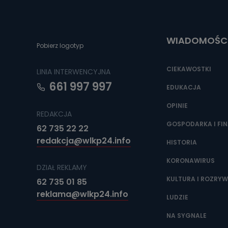
Do czasu wycof
uzasadnionego
Jakie da
WIADOMOŚC
Pobierz logotyp
Przetwarzane 
Państwa (lub z
źródeł publiczn
CIEKAWOSTKI
LINIA INTERWENCYJNA
adres korespo
oraz partnerzy
661 997 997
EDUKACJA
Jak skont
OPINIE
REDAKCJA
Można to zrob
poczta@tvproar
GOSPODARKA I FI
62 735 22 22
redakcja@wlkp24.info
HISTORIA
KORONAWIRUS
DZIAŁ REKLAMY
KULTURA I ROZRY
62 735 01 85
reklama@wlkp24.info
LUDZIE
NA SYGNALE