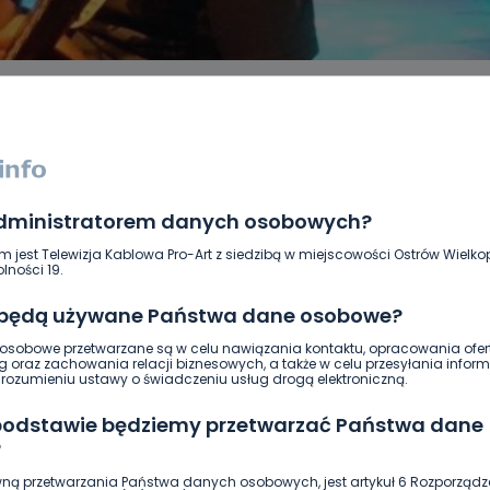
administratorem danych osobowych?
DUKACJA
GOSPODARKA I FINANSE
HISTORIA
KORONAWI
ĄD
ŚRODOWISKO
WASZE INFO
WSZYSTKICH ŚWIĘTYCH
m jest Telewizja Kablowa Pro-Art z siedzibą w miejscowości Ostrów Wielkop
lności 19.
 będą używane Państwa dane osobowe?
sobowe przetwarzane są w celu nawiązania kontaktu, opracowania ofert
g oraz zachowania relacji biznesowych, a także w celu przesyłania inform
ozumieniu ustawy o świadczeniu usług drogą elektroniczną.
 podstawie będziemy przetwarzać Państwa dane
?
ną przetwarzania Państwa danych osobowych, jest artykuł 6 Rozporządz