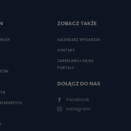
N
ZOBACZ TAKŻE
nio od
brane ze
taktowy,
WLKP.
KALENDARZ WYDARZEŃ
racownicy
KONTAKT
ZAREKLAMUJ SIĘ NA
PORTALU
SZÓW
DOŁĄCZ DO NAS
ZYN
Facebook
ALMIERZYCE
Instagram
W