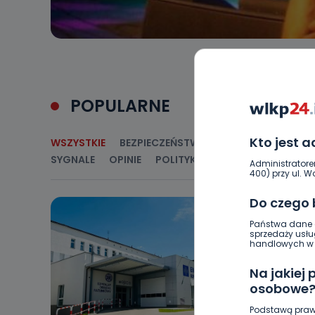
POPULARNE
Kto jest 
WSZYSTKIE
BEZPIECZEŃSTWO
CIEKAWOSTKI
E
SYGNALE
OPINIE
POLITYKA
RELIGIA
SAMORZ
Administratore
400) przy ul. Wo
Do czego
Państwa dane o
sprzedaży usłu
handlowych w r
Na jakiej
osobowe
Podstawą praw