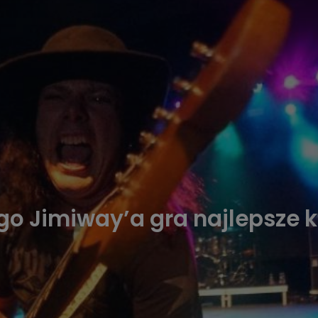
o Jimiway’a gra najlepsze k